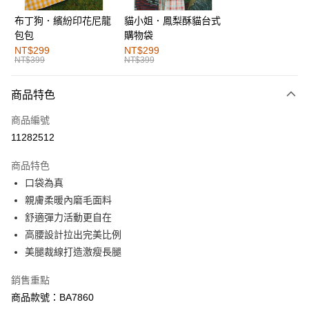
布丁狗．繽紛印花尼龍
貓小姐．鳳梨酥貓台式
運送方式
包包
購物袋
全家取貨付款
NT$299
NT$299
NT$399
NT$399
每筆NT$60，滿NT$1,000(含以上)免運費
付款後全家取貨
商品特色
每筆NT$60，滿NT$1,000(含以上)免運費
商品編號
萊爾富取貨付款
11282512
每筆NT$60，滿NT$1,000(含以上)免運費
商品特色
付款後萊爾富取貨
口袋為真
每筆NT$60，滿NT$1,000(含以上)免運費
親膚柔暖內磨毛面料
舒適彈力活動更自在
7-11取貨付款
高腰設計拉出完美比例
每筆NT$60，滿NT$1,000(含以上)免運費
美腿裁線打造激瘦長腿
付款後7-11取貨
銷售重點
每筆NT$60，滿NT$1,000(含以上)免運費
商品款號：BA7860