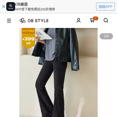
OB嚴選
開啟APP
APP首下載免費送200折價券
0
1
/
8