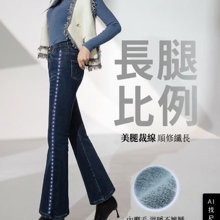
AI
找
尺