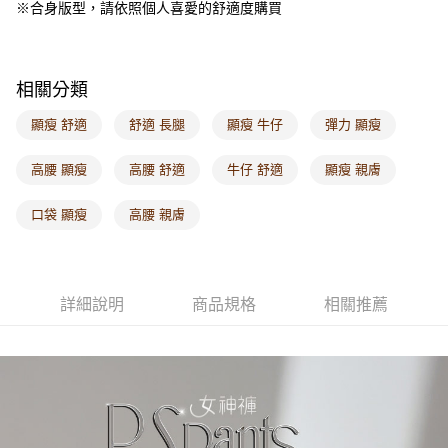
宅配
※合身版型，請依照個人喜愛的舒適度購買
每筆NT$120，滿NT$1,000(含以上)免運費
付款後門市自取
相關分類
每筆NT$60，滿NT$1,000(含以上)免運費
顯瘦 舒適
舒適 長腿
顯瘦 牛仔
彈力 顯瘦
海外配送-港/澳/新/馬/泰國專屬
查看運費
海外配送-其他亞洲地區
查看運費
高腰 顯瘦
高腰 舒適
牛仔 舒適
顯瘦 親膚
海外配送-歐美地區
查看運費
口袋 顯瘦
高腰 親膚
詳細說明
商品規格
相關推薦