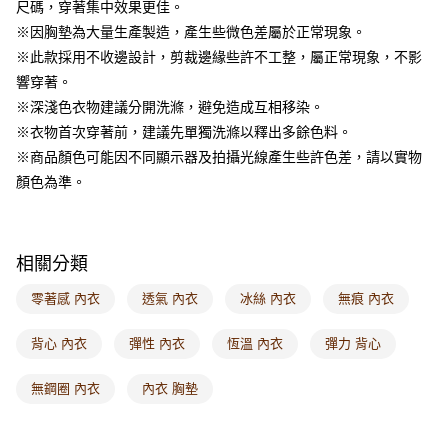
尺碼，穿著集中效果更佳。
每筆NT$60，滿NT$1,000(含以上)免運費
※因胸墊為大量生產製造，產生些微色差屬於正常現象。
海外配送-港/澳/新/馬/泰國專屬
查看運費
※此款採用不收邊設計，剪裁邊緣些許不工整，屬正常現象，不影
響穿著。
海外配送-其他亞洲地區
查看運費
※深淺色衣物建議分開洗滌，避免造成互相移染。
海外配送-歐美地區
查看運費
※衣物首次穿著前，建議先單獨洗滌以釋出多餘色料。
※商品顏色可能因不同顯示器及拍攝光線產生些許色差，請以實物
顏色為準。
相關分類
零著感 內衣
透氣 內衣
冰絲 內衣
無痕 內衣
背心 內衣
彈性 內衣
恆溫 內衣
彈力 背心
無鋼圈 內衣
內衣 胸墊