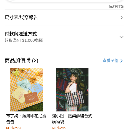
尺寸表/試穿報告
付款與運送方式
超取滿NT$1,000免運
付款方式
信用卡一次付款
商品加價購 (2)
查看全部
購物金
超商取貨付款
LINE Pay
街口支付
布丁狗．繽紛印花尼龍
貓小姐．鳳梨酥貓台式
運送方式
包包
購物袋
全家取貨付款
NT$299
NT$299