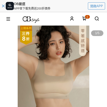
OB嚴選
開啟APP
APP首下載免費送200折價券
0
1
/
5