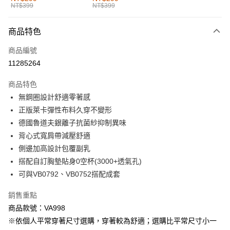
NT$399
NT$399
每筆NT$60，滿NT$1,000(含以上)免運費
付款後全家取貨
商品特色
每筆NT$60，滿NT$1,000(含以上)免運費
商品編號
萊爾富取貨付款
11285264
每筆NT$60，滿NT$1,000(含以上)免運費
商品特色
付款後萊爾富取貨
無鋼圈設計舒適零著感
每筆NT$60，滿NT$1,000(含以上)免運費
正版萊卡彈性布料久穿不變形
德國魯道夫銀離子抗菌紗抑制異味
7-11取貨付款
背心式寬肩帶減壓舒適
每筆NT$60，滿NT$1,000(含以上)免運費
側邊加高設計包覆副乳
付款後7-11取貨
搭配自訂胸墊貼身0空杯(3000+透氣孔)
每筆NT$60，滿NT$1,000(含以上)免運費
可與VB0792、VB0752搭配成套
宅配
銷售重點
每筆NT$120，滿NT$1,000(含以上)免運費
商品款號：VA998
※依個人平常穿著尺寸選購，穿著較為舒適；選購比平常尺寸小一
付款後門市自取