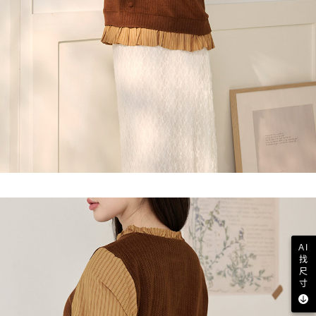
AI
找
尺
寸