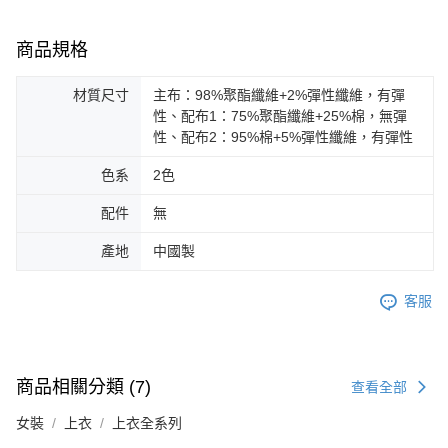
商品規格
材質尺寸
主布：98%聚酯纖維+2%彈性纖維，有彈
性、配布1：75%聚酯纖維+25%棉，無彈
性、配布2：95%棉+5%彈性纖維，有彈性
色系
2色
配件
無
產地
中國製
客服
商品相關分類 (7)
查看全部
女裝
上衣
上衣全系列