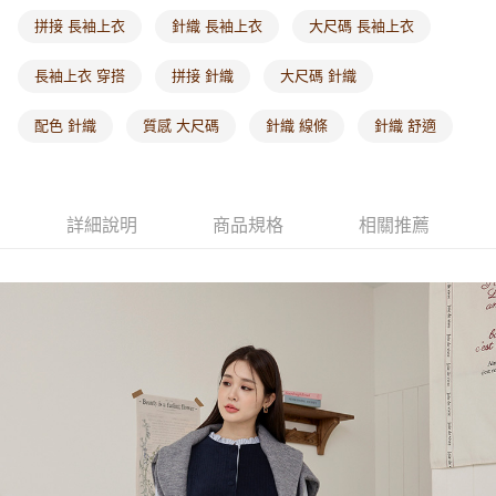
每筆NT$60，滿NT$1,000(含以上)免運費
拼接 長袖上衣
針織 長袖上衣
大尺碼 長袖上衣
海外配送-港/澳/新/馬/泰國專屬
查看運費
長袖上衣 穿搭
拼接 針織
大尺碼 針織
海外配送-其他亞洲地區
查看運費
配色 針織
質感 大尺碼
針織 線條
針織 舒適
海外配送-歐美地區
查看運費
詳細說明
商品規格
相關推薦