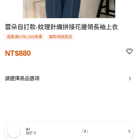
雲朵自訂款-紋理針織拼接花邊領長袖上衣
超取滿NT$1,000免運
國家/地區配送
NT$880
請選擇商品選項
AI
找尺寸