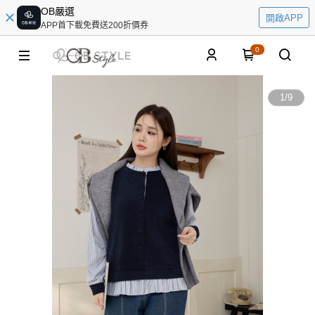
OB嚴選
開啟APP
APP首下載免費送200折價券
0
1
/
9