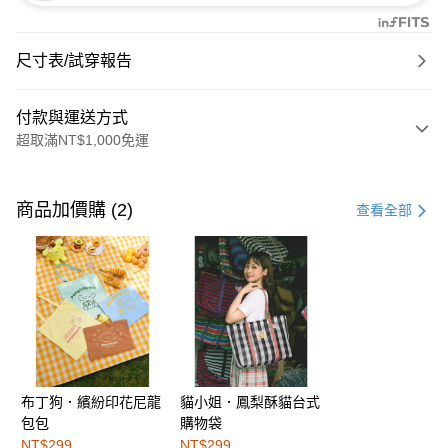
尺寸表/試穿報告
付款與運送方式
超取滿NT$1,000免運
付款方式
信用卡一次付款
商品加價購 (2)
查看全部
購物金
超商取貨付款
LINE Pay
街口支付
布丁狗．繽紛印花尼龍
貓小姐．鳳梨酥貓台式
運送方式
包包
購物袋
全家取貨付款
NT$299
NT$299