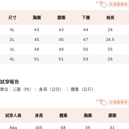
尺寸
胸圍
腰圍
下擺
袖長
XL
43
43
44
24
2L
45
45
47
24.5
3L
48
48
50
25
4L
51
51
53
26
試穿報告
單位：三圍（吋）｜ 身高（公分） ｜ 體重（公斤）
試穿人員
身高
體重
胸圍
腰圍
Ada
165
68
39
31