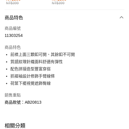
NT$399
NT$399
每筆NT$60，滿NT$1,000(含以上)免運費
付款後全家取貨
商品特色
每筆NT$60，滿NT$1,000(含以上)免運費
商品編號
萊爾富取貨付款
11303254
每筆NT$60，滿NT$1,000(含以上)免運費
商品特色
付款後萊爾富取貨
前襟上面三顆釦可開、其餘釦不可開
每筆NT$60，滿NT$1,000(含以上)免運費
質感紋理針織面料舒適有彈性
配色拼接造型豐富穿搭
7-11取貨付款
抓褶袖設計修飾手臂線條
每筆NT$60，滿NT$1,000(含以上)免運費
荷葉下襬視覺遮飾臀線
付款後7-11取貨
銷售重點
每筆NT$60，滿NT$1,000(含以上)免運費
商品款號：AB20813
宅配
每筆NT$120，滿NT$1,000(含以上)免運費
相關分類
付款後門市自取