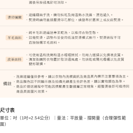
尺寸表
單位：吋（1吋=2.54公分）｜量法：平放量 - 撐開量（合理彈性範
圍）