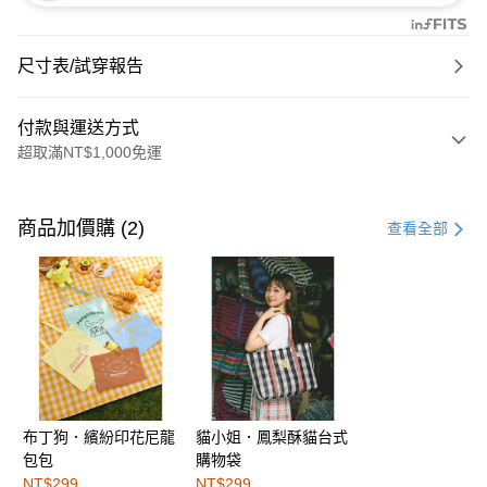
尺寸表/試穿報告
付款與運送方式
超取滿NT$1,000免運
付款方式
信用卡一次付款
商品加價購 (2)
查看全部
購物金
超商取貨付款
LINE Pay
街口支付
布丁狗．繽紛印花尼龍
貓小姐．鳳梨酥貓台式
運送方式
包包
購物袋
全家取貨付款
NT$299
NT$299