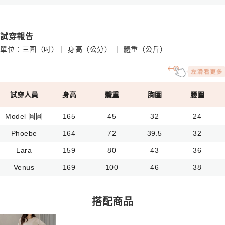
試穿報告
單位：三圍（吋）｜ 身高（公分） ｜ 體重（公斤）
試穿人員
身高
體重
胸圍
腰圍
Model 圓圓
165
45
32
24
Phoebe
164
72
39.5
32
Lara
159
80
43
36
Venus
169
100
46
38
搭配商品