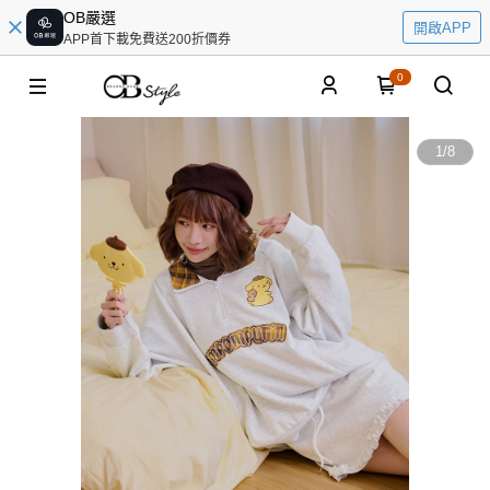
OB嚴選
開啟APP
APP首下載免費送200折價券
0
1
/
8