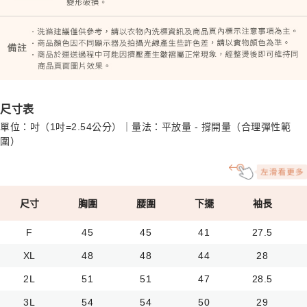
尺寸表
單位：吋（1吋=2.54公分）｜量法：平放量 - 撐開量（合理彈性範
圍）
尺寸
胸圍
腰圍
下擺
袖長
F
45
45
41
27.5
XL
48
48
44
28
2L
51
51
47
28.5
3L
54
54
50
29