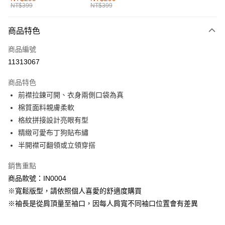
NT$399
NT$399
每筆NT$60，滿NT$1,000(含以上)免運費
付款後全家取貨
商品特色
每筆NT$60，滿NT$1,000(含以上)免運費
商品編號
萊爾富取貨付款
11313067
每筆NT$60，滿NT$1,000(含以上)免運費
商品特色
付款後萊爾富取貨
前襟拉鍊可開、衣身兩側口袋為真
每筆NT$60，滿NT$1,000(含以上)免運費
棉質面料親膚柔軟
格紋拼接設計亮眼有型
7-11取貨付款
精緻可愛布丁狗貼布繡
每筆NT$60，滿NT$1,000(含以上)免運費
半開襟可翻領或立領穿搭
付款後7-11取貨
銷售重點
每筆NT$60，滿NT$1,000(含以上)免運費
商品款號：IN0004
宅配
※寬鬆版型，請依照個人喜愛的舒適度購買
每筆NT$120，滿NT$1,000(含以上)免運費
※袖長是從肩頂量至袖口，因每人肩寬不同袖口位置會有差異
付款後門市自取