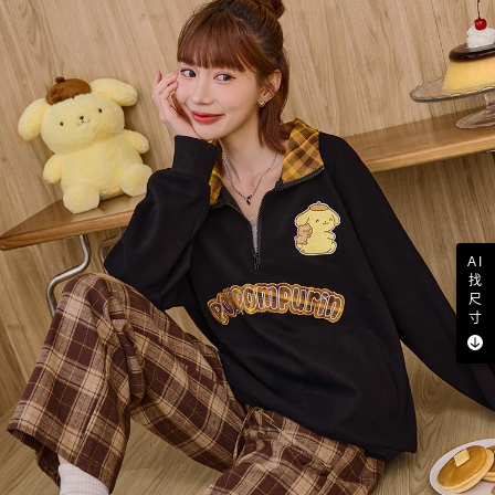
AI
找
尺
寸