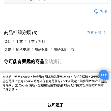
客服
商品相關分類 (6)
查看全部
女裝
上衣
上衣全系列
女裝
風格支線
甜酷休閒
甜酷休閒上衣
你可能有興趣的商品
全站排行
本網站中使用 cookie，欲查詢有關本網站使用 cookie 方式之詳情，及若您不希
熱門標籤
望在電腦上使用 cookie 時應如何變更電腦的 cookie 設定，請參閱本網站「
隱私
權條款
」之 Cookie 聲明。您繼續使用本網站即表示您同意本公司得按本網站使
用條款之 Cookie 聲明使用 cookie。
了解更多 >
我知道了