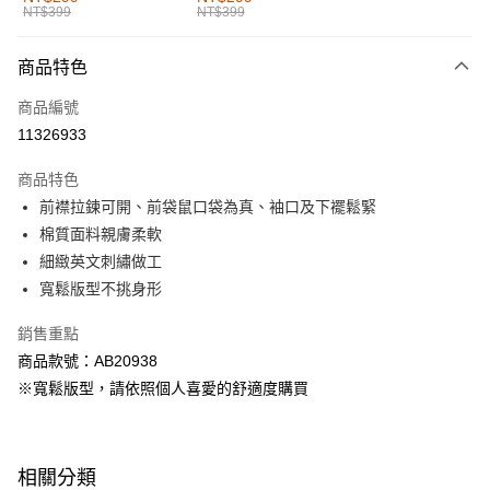
NT$399
NT$399
每筆NT$60，滿NT$1,000(含以上)免運費
付款後全家取貨
商品特色
每筆NT$60，滿NT$1,000(含以上)免運費
商品編號
萊爾富取貨付款
11326933
每筆NT$60，滿NT$1,000(含以上)免運費
商品特色
付款後萊爾富取貨
前襟拉鍊可開、前袋鼠口袋為真、袖口及下襬鬆緊
每筆NT$60，滿NT$1,000(含以上)免運費
棉質面料親膚柔軟
細緻英文刺繡做工
7-11取貨付款
寬鬆版型不挑身形
每筆NT$60，滿NT$1,000(含以上)免運費
銷售重點
付款後7-11取貨
商品款號：AB20938
每筆NT$60，滿NT$1,000(含以上)免運費
※寬鬆版型，請依照個人喜愛的舒適度購買
宅配
每筆NT$120，滿NT$1,000(含以上)免運費
相關分類
付款後門市自取