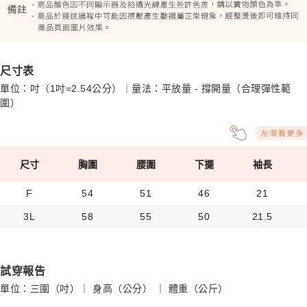
尺寸表
單位：吋（1吋=2.54公分）｜量法：平放量 - 撐開量（合理彈性範
圍）
尺寸
胸圍
腰圍
下擺
袖長
F
54
51
46
21
3L
58
55
50
21.5
試穿報告
單位：三圍（吋）｜ 身高（公分） ｜ 體重（公斤）