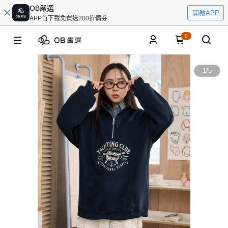
OB嚴選
開啟APP
APP首下載免費送200折價券
0
1
/
5