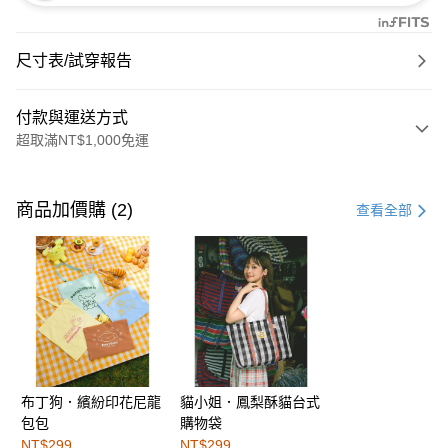
尺寸表/試穿報告
付款與運送方式
超取滿NT$1,000免運
付款方式
信用卡一次付款
商品加價購 (2)
查看全部
購物金
超商取貨付款
LINE Pay
街口支付
布丁狗．繽紛印花尼龍
貓小姐．鳳梨酥貓台式
運送方式
包包
購物袋
全家取貨付款
NT$299
NT$299