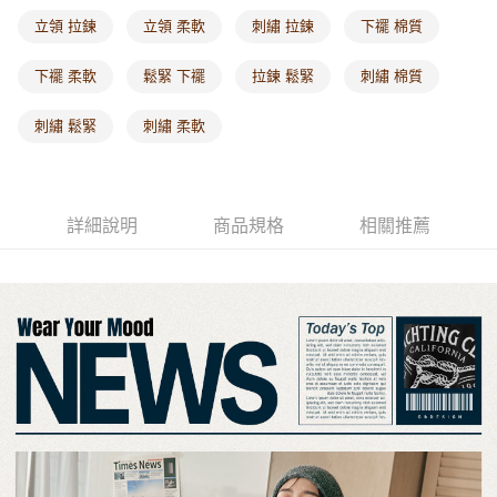
每筆NT$60，滿NT$1,000(含以上)免運費
立領 拉鍊
立領 柔軟
刺繡 拉鍊
下襬 棉質
海外配送-港/澳/新/馬/泰國專屬
查看運費
下襬 柔軟
鬆緊 下襬
拉鍊 鬆緊
刺繡 棉質
海外配送-其他亞洲地區
查看運費
刺繡 鬆緊
刺繡 柔軟
海外配送-歐美地區
查看運費
詳細說明
商品規格
相關推薦