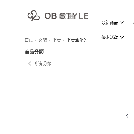
最新商品
優惠活動
首頁
女裝
下著
下著全系列
商品分類
所有分類