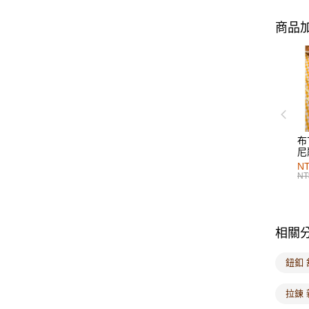
商品加
布
尼
NT
NT
相關
鈕釦 
拉鍊 