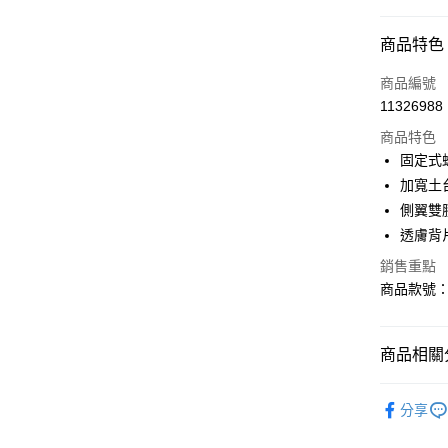
付款方式
商品特色
信用卡一
商品編號
11326988
購物金
商品特色
超商取貨
固定式
加寬土
LINE Pay
側翼雙
街口支付
透膚背
銷售重點
商品款號：V
運送方式
全家取貨
商品相關分
每筆NT$6
女裝
內
付款後全
分享
每筆NT$6