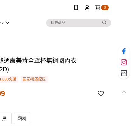
0
ox
絲透膚美背全罩杯無鋼圈內衣
2D)
1,000免運
國家/地區配送
99
黑
藕粉