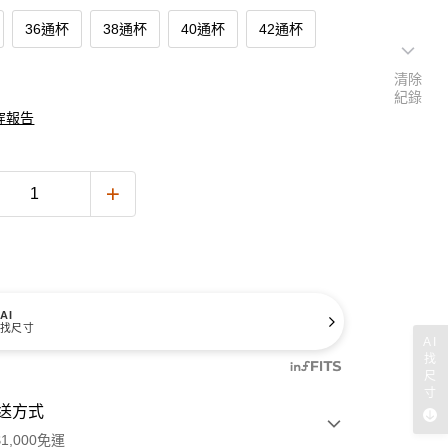
36通杯
38通杯
40通杯
42通杯
清除
紀錄
穿報告
AI
找尺寸
AI
找
尺
寸
送方式
1,000免運