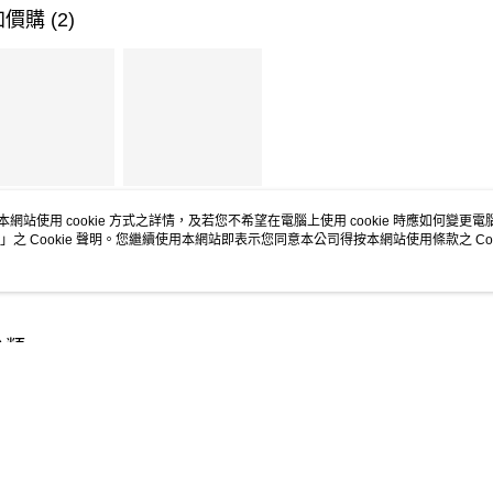
萊爾富取
價購 (2)
每筆NT$6
付款後萊
每筆NT$6
7-11取貨
每筆NT$6
丁狗．繽紛印花
貓小姐．鳳梨酥貓
龍包包
台式購物袋
本網站使用 cookie 方式之詳情，及若您不希望在電腦上使用 cookie 時應如何變更電腦的
付款後7-1
」之 Cookie 聲明。您繼續使用本網站即表示您同意本公司得按本網站使用條款之 Coo
$299
NT$299
每筆NT$6
$399
NT$399
宅配
每筆NT$1
分類
付款後門
每筆NT$6
圈 蕾絲
內衣 罩杯
無鋼圈 罩杯
無鋼圈 內衣
罩杯 蕾
海外配送-港
性感
蕾絲 服貼
海外配送-