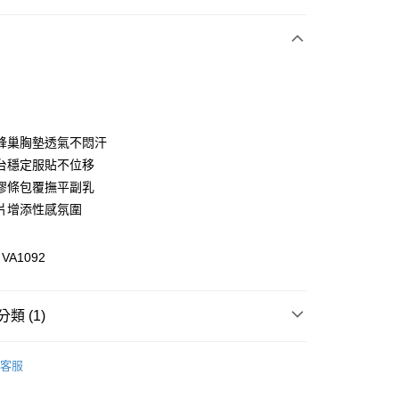
次付款
付款
蜂巢胸墊透氣不悶汗
台穩定服貼不位移
膠條包覆撫平副乳
片增添性感氛圍
A1092
付款
類 (1)
0，滿NT$1,000(含以上)免運費
著
內著全系列
家取貨
客服
0，滿NT$1,000(含以上)免運費