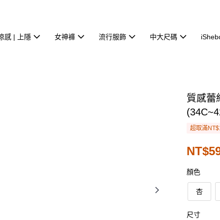
涼感 | 上隱
女神褲
流行服飾
中大尺碼
iSheb
質感蕾
(34C~4
超取滿NT$
NT$5
顏色
杏
尺寸