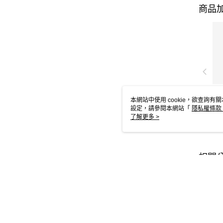
商品加
布
尼
本網站中使用 cookie，欲查詢有關
設定，請參閱本網站「
隱私權條款
NT
NT
使用 cookie。
了解更多 >
相關
無鋼
罩杯 