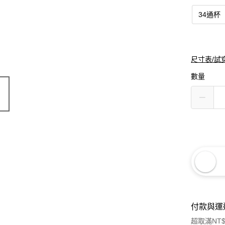
34通杯
尺寸表/試
數量
付款與運
超取滿NT$