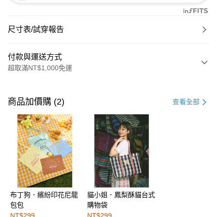
尺寸表/試穿報告
付款與運送方式
超取滿NT$1,000免運
付款方式
信用卡一次付款
商品加價購 (2)
查看全部
購物金
超商取貨付款
LINE Pay
街口支付
布丁狗．繽紛印花尼龍
貓小姐．鳳梨酥貓台式
運送方式
包包
購物袋
全家取貨付款
NT$299
NT$299