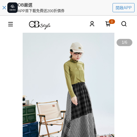
OB嚴選
開啟APP
APP首下載免費送200折價券
0
1
/
6