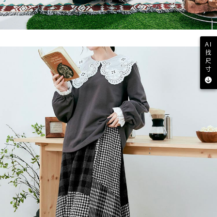
AI
找
尺
寸