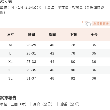
尺寸表
單位：吋（1吋=2.54公分）｜量法：平放量 - 撐開量（合理彈性範
圍）
尺寸
腰圍
腹圍
下擺
全長
M
23-29
40
78
35
L
25-31
42
78
35
XL
27-33
44
80
36
2L
29-35
46
80
36
3L
31-37
48
82
36
試穿報告
單位：三圍（吋）｜ 身高（公分） ｜ 體重（公斤）