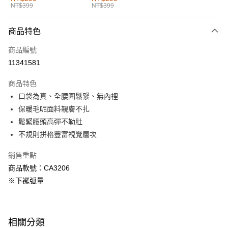
NT$399
NT$399
每筆NT$60，滿NT$1,000(含以上)免運費
付款後全家取貨
商品特色
每筆NT$60，滿NT$1,000(含以上)免運費
商品編號
萊爾富取貨付款
11341581
每筆NT$60，滿NT$1,000(含以上)免運費
商品特色
付款後萊爾富取貨
口袋為真、全腰圍鬆緊、無內裡
每筆NT$60，滿NT$1,000(含以上)免運費
保暖毛呢面料親膚不扎
鬆緊腰頭高彈不勒肚
7-11取貨付款
不規則拼格豐富視覺層次
每筆NT$60，滿NT$1,000(含以上)免運費
銷售重點
付款後7-11取貨
商品款號：CA3206
每筆NT$60，滿NT$1,000(含以上)免運費
※下襬弧量
宅配
每筆NT$120，滿NT$1,000(含以上)免運費
相關分類
付款後門市自取