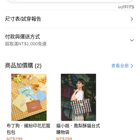
尺寸表/試穿報告
付款與運送方式
超取滿NT$1,000免運
付款方式
信用卡一次付款
商品加價購 (2)
查看全部
購物金
超商取貨付款
LINE Pay
街口支付
布丁狗．繽紛印花尼龍
貓小姐．鳳梨酥貓台式
運送方式
包包
購物袋
全家取貨付款
NT$299
NT$299