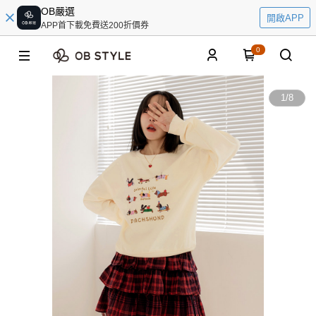
OB嚴選
開啟APP
APP首下載免費送200折價券
0
1
/
8