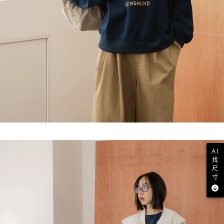
AI
找
尺
寸