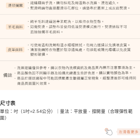
尺寸表
單位：吋（1吋=2.54公分）｜量法：平放量 - 撐開量（合理彈性範
圍）