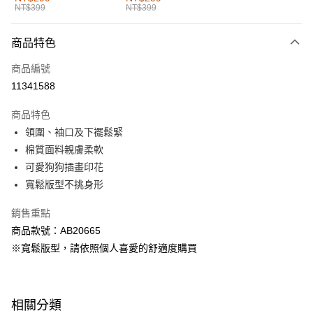
NT$399
NT$399
每筆NT$60，滿NT$1,000(含以上)免運費
付款後全家取貨
商品特色
每筆NT$60，滿NT$1,000(含以上)免運費
商品編號
萊爾富取貨付款
11341588
每筆NT$60，滿NT$1,000(含以上)免運費
商品特色
付款後萊爾富取貨
領圍、袖口及下襬鬆緊
每筆NT$60，滿NT$1,000(含以上)免運費
棉質面料親膚柔軟
可愛狗狗插畫印花
7-11取貨付款
寬鬆版型不挑身形
每筆NT$60，滿NT$1,000(含以上)免運費
銷售重點
付款後7-11取貨
商品款號：AB20665
每筆NT$60，滿NT$1,000(含以上)免運費
※寬鬆版型，請依照個人喜愛的舒適度購買
宅配
每筆NT$120，滿NT$1,000(含以上)免運費
相關分類
付款後門市自取