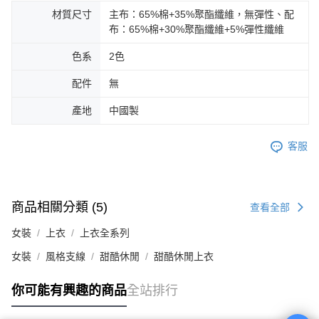
材質尺寸
主布：65%棉+35%聚酯纖維，無彈性、配
布：65%棉+30%聚酯纖維+5%彈性纖維
色系
2色
配件
無
產地
中國製
客服
商品相關分類 (5)
查看全部
女裝
上衣
上衣全系列
女裝
風格支線
甜酷休閒
甜酷休閒上衣
你可能有興趣的商品
全站排行