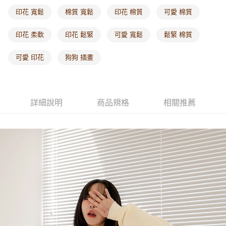
每筆NT$60，滿NT$1,000(含以上)免運費
印花 寬鬆
棉質 寬鬆
印花 棉質
可愛 棉質
海外配送-港/澳/新/馬/泰國專屬
查看運費
印花 柔軟
印花 鬆緊
可愛 寬鬆
鬆緊 棉質
海外配送-其他亞洲地區
查看運費
可愛 印花
狗狗 插畫
海外配送-歐美地區
查看運費
詳細說明
商品規格
相關推薦