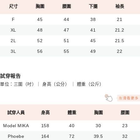
尺寸
胸圍
腰圍
下擺
袖長
F
45
44
38
21
XL
48
47
41
21.2
2L
52
51
45
21.5
3L
56
55
49
22
試穿報告
單位：三圍（吋）｜ 身高（公分） ｜ 體重（公斤）
試穿人員
身高
體重
胸圍
腰圍
Model MIKA
158
40
30
23
Phoebe
164
72
39.5
32