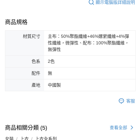
顯示電腦版詳細說明
商品規格
材質尺寸
主布：50%聚酯纖維+46%嫘縈纖維+4%彈
性纖維，微彈性、配布：100%聚酯纖維，
無彈性
色系
2色
配件
無
產地
中國製
客服
商品相關分類 (5)
查看全部
女裝
上衣
上衣全系列