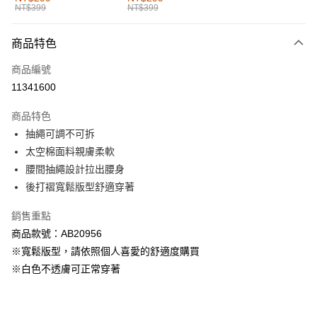
NT$399
NT$399
每筆NT$60，滿NT$1,000(含以上)免運費
付款後全家取貨
商品特色
每筆NT$60，滿NT$1,000(含以上)免運費
商品編號
萊爾富取貨付款
11341600
每筆NT$60，滿NT$1,000(含以上)免運費
商品特色
付款後萊爾富取貨
抽繩可調不可拆
每筆NT$60，滿NT$1,000(含以上)免運費
太空棉面料親膚柔軟
腰間抽繩設計拉出腰身
7-11取貨付款
後打褶寬鬆版型舒適穿著
每筆NT$60，滿NT$1,000(含以上)免運費
銷售重點
付款後7-11取貨
商品款號：AB20956
每筆NT$60，滿NT$1,000(含以上)免運費
※寬鬆版型，請依照個人喜愛的舒適度購買
宅配
※白色不透膚可正常穿著
每筆NT$120，滿NT$1,000(含以上)免運費
付款後門市自取