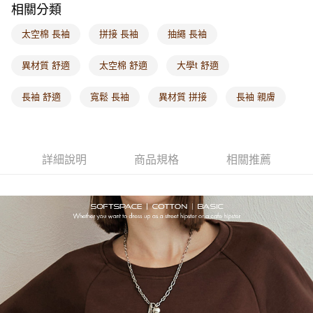
相關分類
每筆NT$60，滿NT$1,000(含以上)免運費
太空棉 長袖
拼接 長袖
抽繩 長袖
海外配送-港/澳/新/馬/泰國專屬
查看運費
海外配送-其他亞洲地區
查看運費
異材質 舒適
太空棉 舒適
大學t 舒適
海外配送-歐美地區
查看運費
長袖 舒適
寬鬆 長袖
異材質 拼接
長袖 親膚
詳細說明
商品規格
相關推薦