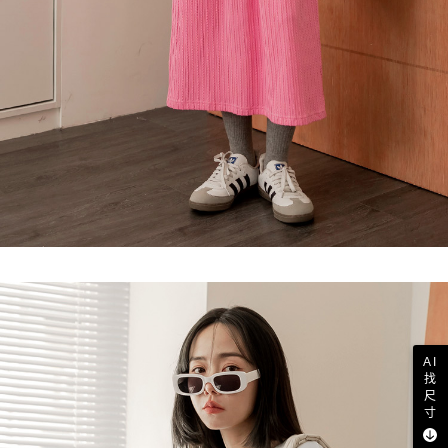
AI
找
尺
寸