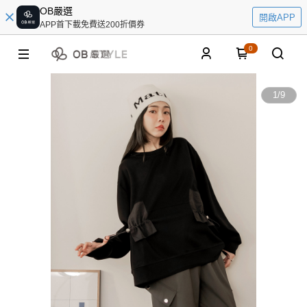
OB嚴選
開啟APP
APP首下載免費送200折價券
0
1
/
9