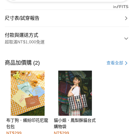
尺寸表/試穿報告
付款與運送方式
超取滿NT$1,000免運
付款方式
信用卡一次付款
商品加價購 (2)
查看全部
購物金
超商取貨付款
LINE Pay
街口支付
布丁狗．繽紛印花尼龍
貓小姐．鳳梨酥貓台式
運送方式
包包
購物袋
全家取貨付款
NT$299
NT$299