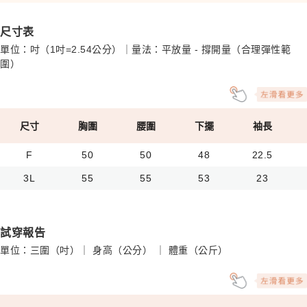
尺寸表
單位：吋（1吋=2.54公分）｜量法：平放量 - 撐開量（合理彈性範
圍）
尺寸
胸圍
腰圍
下擺
袖長
F
50
50
48
22.5
3L
55
55
53
23
試穿報告
單位：三圍（吋）｜ 身高（公分） ｜ 體重（公斤）