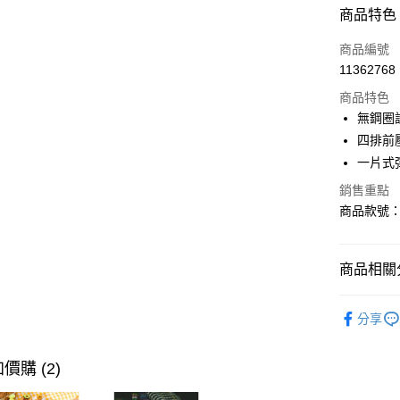
付款方式
商品特色
信用卡一
商品編號
11362768
購物金
商品特色
超商取貨
無鋼圈
四排前
LINE Pay
一片式
街口支付
銷售重點
商品款號：V
運送方式
商品相關分
全家取貨
每筆NT$6
女裝
內
分享
付款後全
每筆NT$6
價購 (2)
萊爾富取