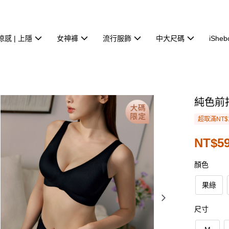
涼感 | 上隱
女神褲
流行服飾
中大尺碼
iSheb
純色前
超取滿NT$
NT$5
顏色
果綠
尺寸