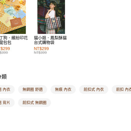
每筆NT$6
付款後萊
每筆NT$6
7-11取貨
丁狗．繽紛印花
貓小姐．鳳梨酥貓
每筆NT$6
龍包包
台式購物袋
$299
NT$299
付款後7-1
$399
NT$399
每筆NT$6
宅配
分類
每筆NT$1
付款後門
圈 內衣
無鋼圈 舒適
無痕 內衣
前扣式 內衣
前扣 內
每筆NT$6
圈 背片
前扣式 無鋼圈
海外配送-港
海外配送-
海外配送-