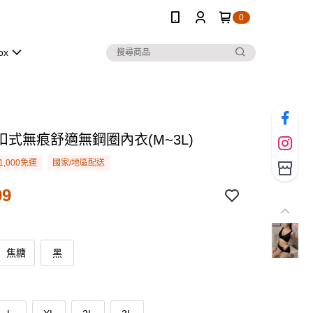
0
ox
扣式無痕舒適無鋼圈內衣(M~3L)
1,000免運
國家/地區配送
99
焦糖
黑