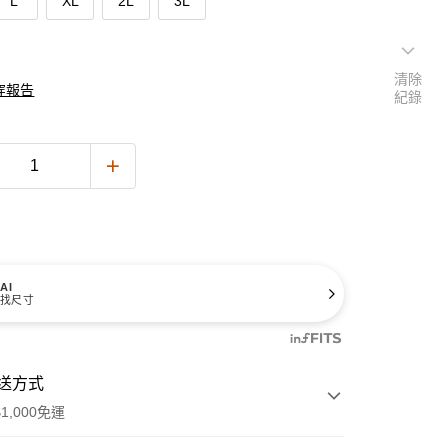
L
XL
2L
3L
清除
穿報告
紀錄
AI
找尺寸
送方式
1,000免運