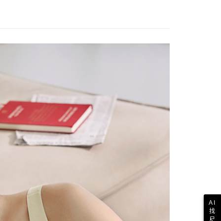
AI
找
尺