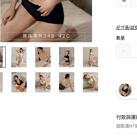
M
尺寸表/試
數量
付款與運
超取滿NT$