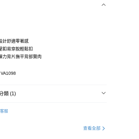
次付款
付款
設計舒適零著感
壓釦易穿脫輕鬆扣
彈力背片撫平背部贅肉
A1098
類 (1)
付款
0，滿NT$1,000(含以上)免運費
著
內著全系列
客服
家取貨
0，滿NT$1,000(含以上)免運費
查看全部
貨付款