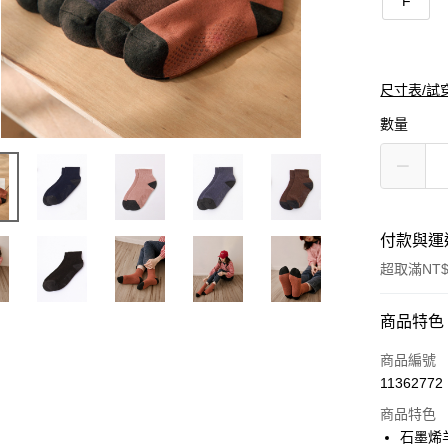
F
尺寸表/試
數量
付款與運
超取滿NT$
付款方式
商品特色
信用卡一
商品編號
11362772
購物金
商品特色
超商取貨
石墨烯