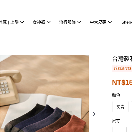
涼感 | 上隱
女神褲
流行服飾
中大尺碼
iSheb
台灣製
超取滿NT$
NT$1
顏色
丈青
尺寸