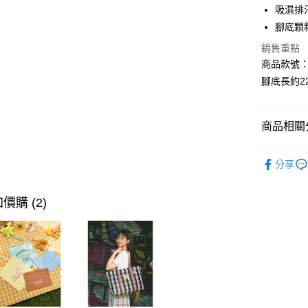
吸濕排
LINE Pay
腳底顆
街口支付
銷售重點
商品款號：Z
腳底長約22
運送方式
全家取貨
商品相關分
每筆NT$6
生活選物
付款後全
分享
每筆NT$6
女裝
配
萊爾富取
生活選物
價購 (2)
每筆NT$6
付款後萊
每筆NT$6
7-11取貨
每筆NT$6