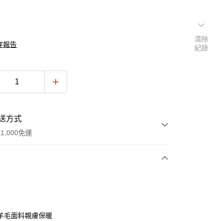
清除
穿報告
紀錄
送方式
1,000免運
次付款
付款
羊毛面料親膚保暖