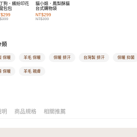
丁狗．繽紛印花
貓小姐．鳳梨酥貓
龍包包
台式購物袋
付款後7-1
$299
NT$299
每筆NT$6
$399
NT$399
宅配
每筆NT$1
分類
付款後門
每筆NT$6
製 保暖
羊毛 保暖
保暖 排汗
台灣製 排汗
保暖 抑菌
海外配送-港
烯 保暖
羊毛 親膚
海外配送-
海外配送-
說明
商品規格
相關推薦