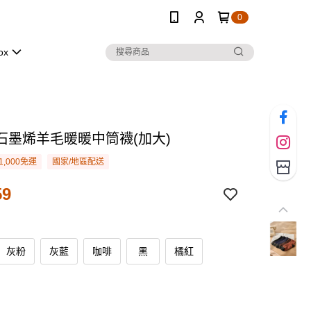
0
ox
石墨烯羊毛暖暖中筒襪(加大)
1,000免運
國家/地區配送
59
灰粉
灰藍
咖啡
黑
橘紅