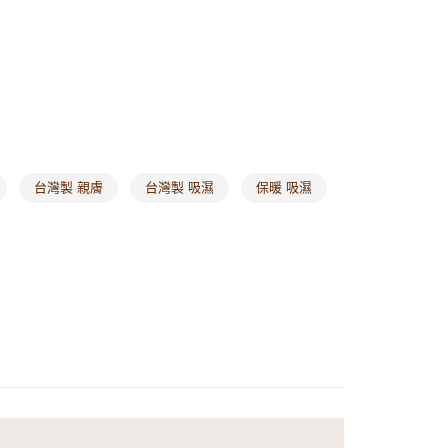
1取貨
0，滿NT$1,000(含以上)免運費
20，滿NT$1,000(含以上)免運費
市自取
0，滿NT$1,000(含以上)免運費
台灣製 親膚
台灣製 吸濕
保暖 吸濕
/澳/新/馬/泰國專屬
查看運費
其他亞洲地區
查看運費
歐美地區
查看運費