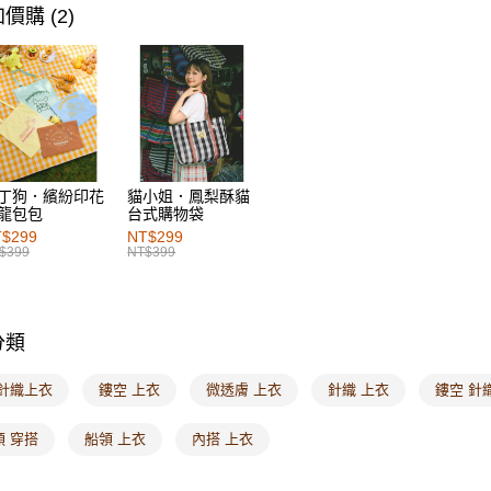
每筆NT$6
價購 (2)
付款後萊
每筆NT$6
7-11取貨
每筆NT$6
付款後7-1
丁狗．繽紛印花
貓小姐．鳳梨酥貓
龍包包
台式購物袋
每筆NT$6
$299
NT$299
$399
NT$399
宅配
每筆NT$1
付款後門
分類
每筆NT$6
 針織上衣
鏤空 上衣
微透膚 上衣
針織 上衣
鏤空 針
海外配送-港
領 穿搭
船領 上衣
內搭 上衣
海外配送-
海外配送-