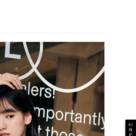
AI
找
尺