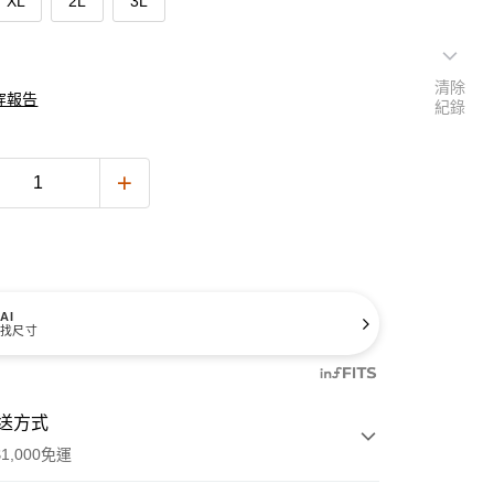
XL
2L
3L
清除
穿報告
紀錄
AI
找尺寸
送方式
1,000免運