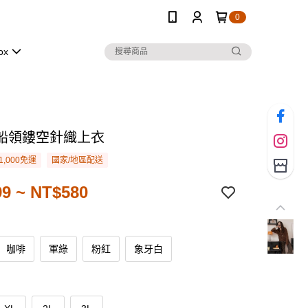
0
ox
船領鏤空針織上衣
1,000免運
國家/地區配送
9 ~ NT$580
咖啡
軍綠
粉紅
象牙白