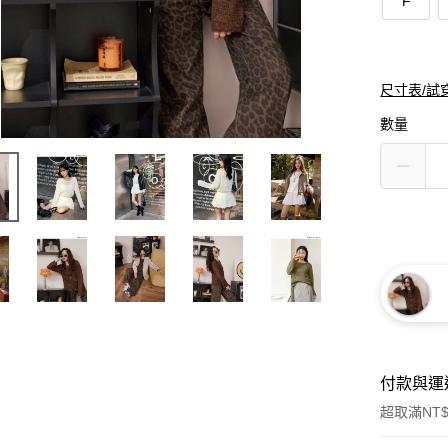
F
尺寸表/試
數量
付款與運
超取滿NT$