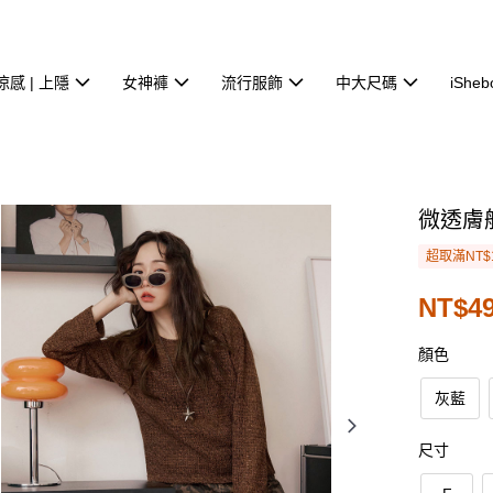
涼感 | 上隱
女神褲
流行服飾
中大尺碼
iSheb
微透膚
超取滿NT$
NT$49
顏色
灰藍
尺寸