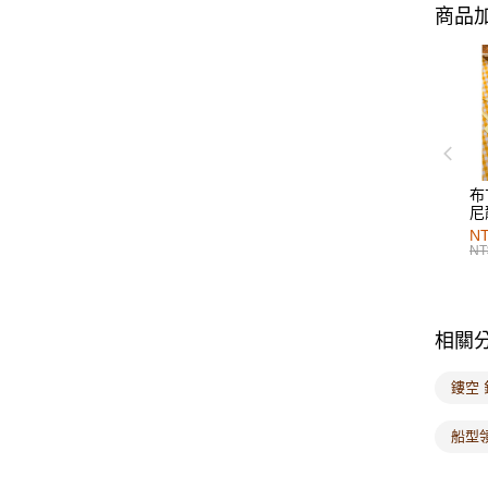
商品加
布
尼
NT
NT
相關
鏤空
船型