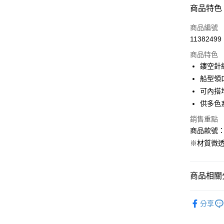
付款方式
商品特色
信用卡一
商品編號
11382499
購物金
商品特色
超商取貨
鏤空針
船型領
LINE Pay
可內搭
街口支付
供多色
銷售重點
商品款號：A
運送方式
※材質微
全家取貨
每筆NT$6
商品相關分
付款後全
女裝
風
每筆NT$6
分享
萊爾富取