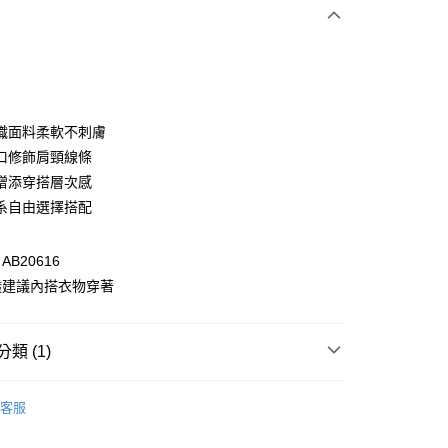
次付款
付款
織面料柔軟不刺膚
口修飾肩頸線條
增添穿搭層次感
系自由選擇搭配
B20616
透建議內搭衣物穿著
付款
0，滿NT$1,000(含以上)免運費
類 (1)
家取貨
格支線
甜酷休閒
甜酷休閒全系列
0，滿NT$1,000(含以上)免運費
客服
貨付款