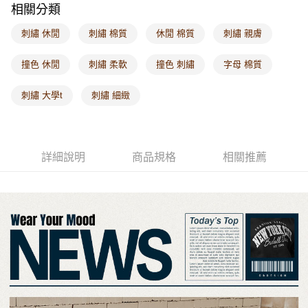
相關分類
每筆NT$60，滿NT$1,000(含以上)免運費
刺繡 休閒
刺繡 棉質
休閒 棉質
刺繡 親膚
海外配送-港/澳/新/馬/泰國專屬
查看運費
海外配送-其他亞洲地區
查看運費
撞色 休閒
刺繡 柔軟
撞色 刺繡
字母 棉質
海外配送-歐美地區
查看運費
刺繡 大學t
刺繡 細緻
詳細說明
商品規格
相關推薦