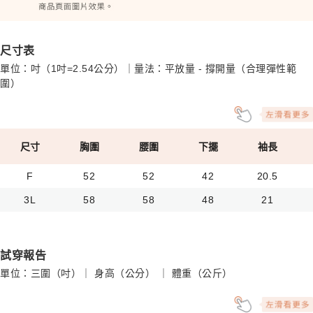
尺寸表
單位：吋（1吋=2.54公分）｜量法：平放量 - 撐開量（合理彈性範
圍）
尺寸
胸圍
腰圍
下擺
袖長
F
52
52
42
20.5
3L
58
58
48
21
試穿報告
單位：三圍（吋）｜ 身高（公分） ｜ 體重（公斤）