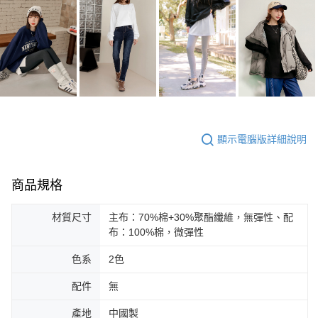
顯示電腦版詳細說明
商品規格
材質尺寸
主布：70%棉+30%聚酯纖維，無彈性、配
布：100%棉，微彈性
色系
2色
配件
無
產地
中國製