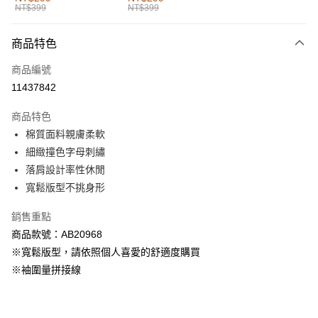
NT$399
NT$399
每筆NT$60，滿NT$1,000(含以上)免運費
付款後全家取貨
商品特色
每筆NT$60，滿NT$1,000(含以上)免運費
商品編號
萊爾富取貨付款
11437842
每筆NT$60，滿NT$1,000(含以上)免運費
商品特色
付款後萊爾富取貨
棉質面料親膚柔軟
每筆NT$60，滿NT$1,000(含以上)免運費
細緻撞色字母刺繡
落肩設計率性休閒
7-11取貨付款
寬鬆版型不挑身形
每筆NT$60，滿NT$1,000(含以上)免運費
銷售重點
付款後7-11取貨
商品款號：AB20968
每筆NT$60，滿NT$1,000(含以上)免運費
※寬鬆版型，請依照個人喜愛的舒適度購買
宅配
※袖圍量拼接線
每筆NT$120，滿NT$1,000(含以上)免運費
付款後門市自取