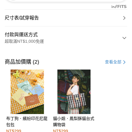
尺寸表/試穿報告
付款與運送方式
超取滿NT$1,000免運
付款方式
信用卡一次付款
商品加價購 (2)
查看全部
購物金
超商取貨付款
LINE Pay
街口支付
布丁狗．繽紛印花尼龍
貓小姐．鳳梨酥貓台式
運送方式
包包
購物袋
全家取貨付款
NT$299
NT$299