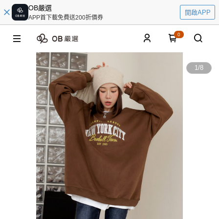
OB嚴選
開啟APP
APP首下載免費送200折價券
0
1
/
8