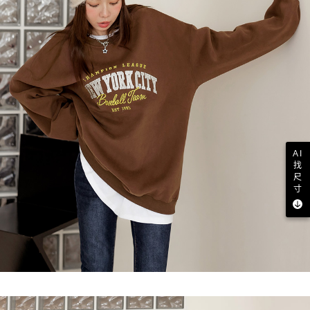
AI
找
尺
寸