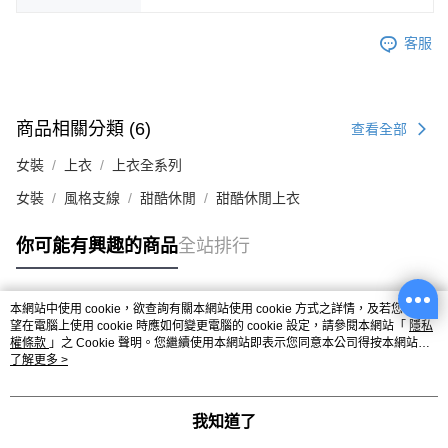
客服
商品相關分類 (6)
查看全部
女裝
上衣
上衣全系列
女裝
風格支線
甜酷休閒
甜酷休閒上衣
你可能有興趣的商品
全站排行
本網站中使用 cookie，欲查詢有關本網站使用 cookie 方式之詳情，及若您不希
熱門標籤
望在電腦上使用 cookie 時應如何變更電腦的 cookie 設定，請參閱本網站「
隱私
權條款
」之 Cookie 聲明。您繼續使用本網站即表示您同意本公司得按本網站使
用條款之 Cookie 聲明使用 cookie。
了解更多 >
我知道了