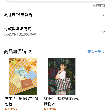
尺寸表/試穿報告
付款與運送方式
超取滿NT$1,000免運
付款方式
信用卡一次付款
商品加價購 (2)
查看全部
購物金
超商取貨付款
LINE Pay
街口支付
布丁狗．繽紛印花尼龍
貓小姐．鳳梨酥貓台式
運送方式
包包
購物袋
全家取貨付款
NT$299
NT$299