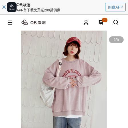
OB嚴選
開啟APP
APP首下載免費送200折價券
0
1
/
5