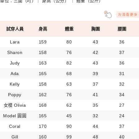
單位：三圍（吋）｜ 身高（公分） ｜ 體重（公斤）
試穿人員
身高
體重
胸圍
腰圍
Lara
159
80
43
36
Sharon
158
76
42
37
Judy
163
82
43
36
Ada
165
68
39
31
Kelly
158
63
37
32
Poppy
162
76
41
34
女模 Olivia
168
62
35
27
Model 圓圓
165
45
32
24
Coral
170
90
44
37
Gill
160
99
48
40