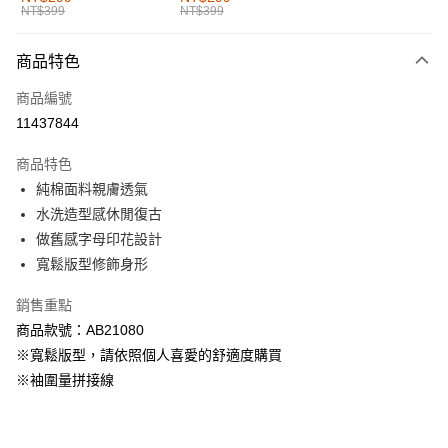
NT$399
NT$399
每筆NT$60，滿NT$1,000(含以上)免運費
付款後全家取貨
商品特色
每筆NT$60，滿NT$1,000(含以上)免運費
商品編號
萊爾富取貨付款
11437844
每筆NT$60，滿NT$1,000(含以上)免運費
商品特色
付款後萊爾富取貨
純棉面料親膚透氣
每筆NT$60，滿NT$1,000(含以上)免運費
水洗造型感休閒復古
做舊感字母印花設計
7-11取貨付款
寬鬆版型修飾身形
每筆NT$60，滿NT$1,000(含以上)免運費
銷售重點
付款後7-11取貨
商品款號：AB21080
每筆NT$60，滿NT$1,000(含以上)免運費
※寬鬆版型，請依照個人喜愛的舒適度購買
宅配
※袖圍量拼接線
每筆NT$120，滿NT$1,000(含以上)免運費
付款後門市自取