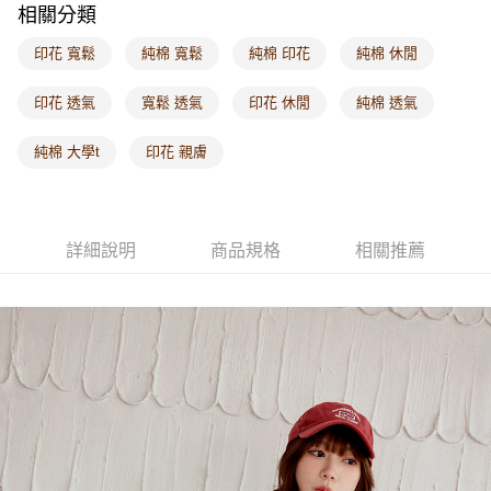
相關分類
每筆NT$60，滿NT$1,000(含以上)免運費
印花 寬鬆
純棉 寬鬆
純棉 印花
純棉 休閒
海外配送-港/澳/新/馬/泰國專屬
查看運費
海外配送-其他亞洲地區
查看運費
印花 透氣
寬鬆 透氣
印花 休閒
純棉 透氣
海外配送-歐美地區
查看運費
純棉 大學t
印花 親膚
詳細說明
商品規格
相關推薦