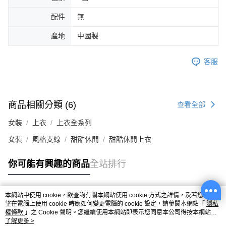
配件
無
產地
中國製
客服
商品相關分類 (6)
查看全部
女裝
上衣
上衣全系列
女裝
風格支線
甜酷休閒
甜酷休閒上衣
你可能有興趣的商品
全站排行
本網站中使用 cookie，欲查詢有關本網站使用 cookie 方式之詳情，及若您不希
熱門標籤
望在電腦上使用 cookie 時應如何變更電腦的 cookie 設定，請參閱本網站「
隱私
權條款
」之 Cookie 聲明。您繼續使用本網站即表示您同意本公司得按本網站使
用條款之 Cookie 聲明使用 cookie。
了解更多 >