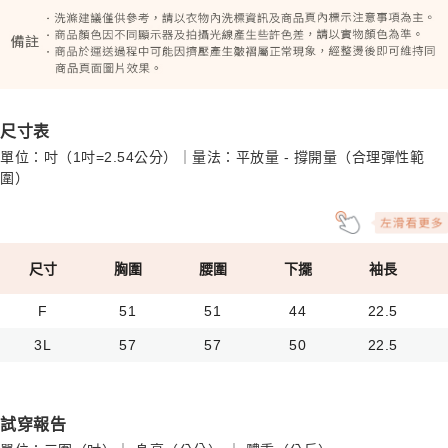
尺寸表
單位：吋（1吋=2.54公分）｜量法：平放量 - 撐開量（合理彈性範
圍）
尺寸
胸圍
腰圍
下擺
袖長
F
51
51
44
22.5
3L
57
57
50
22.5
試穿報告