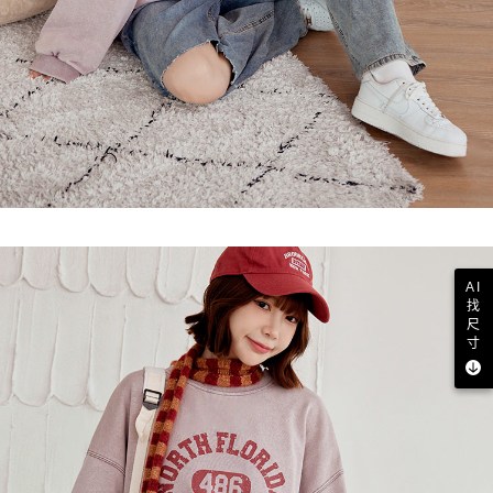
AI
找
尺
寸