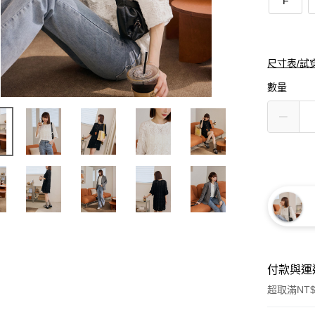
F
尺寸表/試
數量
付款與運
超取滿NT$