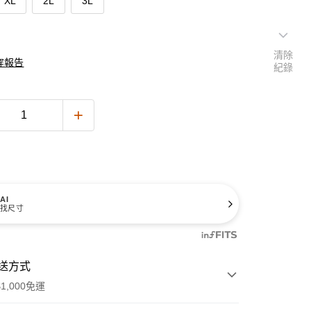
XL
2L
3L
清除
穿報告
紀錄
AI
找尺寸
送方式
1,000免運