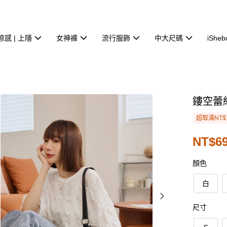
涼感 | 上隱
女神褲
流行服飾
中大尺碼
iSheb
鏤空蕾
超取滿NT$
NT$69
顏色
白
尺寸