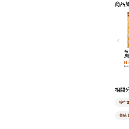
商品加
布
尼
NT
NT
相關
鏤空
蕾絲 