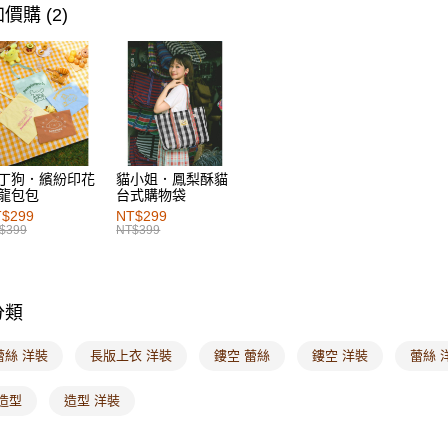
女裝
上
每筆NT$6
價購 (2)
女裝
上
付款後萊
每筆NT$6
女裝
風
女裝
上
7-11取貨
每筆NT$6
付款後7-1
丁狗．繽紛印花
貓小姐．鳳梨酥貓
龍包包
台式購物袋
每筆NT$6
$299
NT$299
$399
NT$399
宅配
每筆NT$1
付款後門
分類
每筆NT$6
蕾絲 洋裝
長版上衣 洋裝
鏤空 蕾絲
鏤空 洋裝
蕾絲 
海外配送-港
造型
造型 洋裝
海外配送-
海外配送-