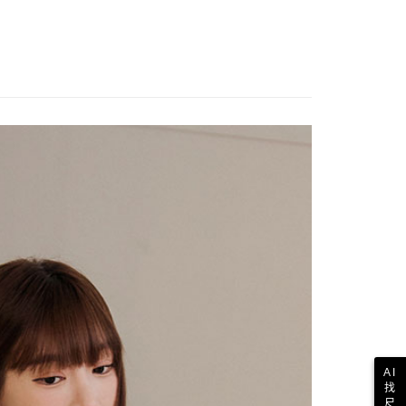
AI
找
尺