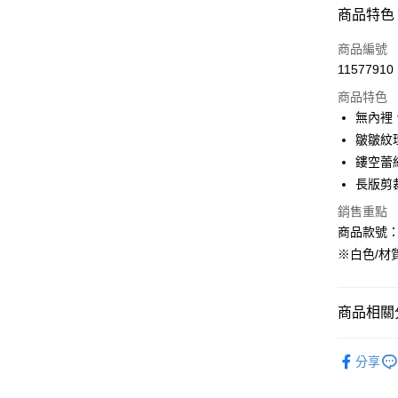
付款方式
商品特色
信用卡一
商品編號
11577910
購物金
商品特色
超商取貨
無內裡
皺皺紋
LINE Pay
鏤空蕾
街口支付
長版剪
銷售重點
商品款號：A
運送方式
※白色/材
全家取貨
每筆NT$6
商品相關分
付款後全
女裝
上
每筆NT$6
分享
女裝
風
萊爾富取