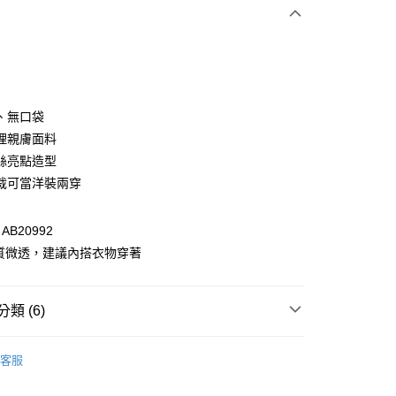
次付款
付款
、無口袋
理親膚面料
絲亮點造型
裁可當洋裝兩穿
B20992
質微透，建議內搭衣物穿著
付款
0，滿NT$1,000(含以上)免運費
類 (6)
家取貨
衣
上衣全系列
0，滿NT$1,000(含以上)免運費
客服
格支線
甜酷休閒
甜酷休閒上衣
貨付款