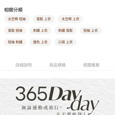
每筆NT$60，滿NT$1,000(含以上)免運費
相關分類
海外配送-港/澳/新/馬/泰國專屬
查看運費
太空棉 短袖
寬鬆 上衣
太空棉 上衣
海外配送-其他亞洲地區
查看運費
寬鬆 短袖
刺繡 上衣
刺繡 寬鬆
短袖 上衣
海外配送-歐美地區
查看運費
短袖 刺繡
撞色 上衣
口袋 上衣
詳細說明
商品規格
相關推薦