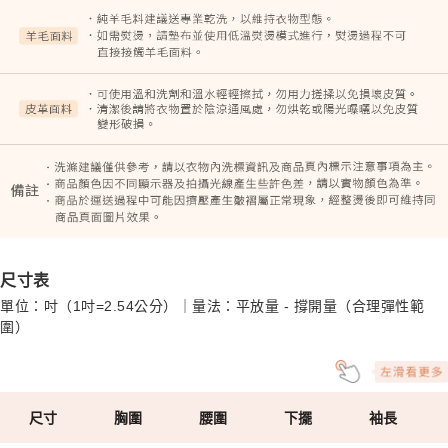
尺寸表
單位：吋（1吋=2.54公分）｜量法：平放量 - 撐開量（合理彈性範
圍）
尺寸
胸圍
腰圍
下擺
袖長