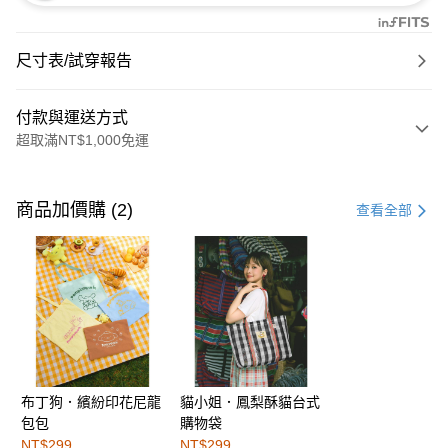
尺寸表/試穿報告
付款與運送方式
超取滿NT$1,000免運
付款方式
信用卡一次付款
商品加價購 (2)
查看全部
購物金
超商取貨付款
LINE Pay
街口支付
布丁狗．繽紛印花尼龍
貓小姐．鳳梨酥貓台式
運送方式
包包
購物袋
全家取貨付款
NT$299
NT$299