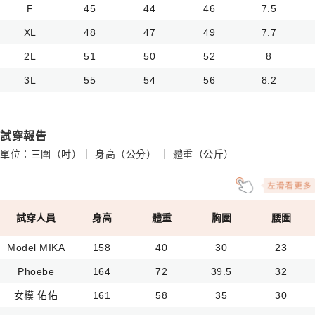
F
45
44
46
7.5
XL
48
47
49
7.7
2L
51
50
52
8
3L
55
54
56
8.2
試穿報告
單位：三圍（吋）｜ 身高（公分） ｜ 體重（公斤）
試穿人員
身高
體重
胸圍
腰圍
Model MIKA
158
40
30
23
Phoebe
164
72
39.5
32
女模 佑佑
161
58
35
30