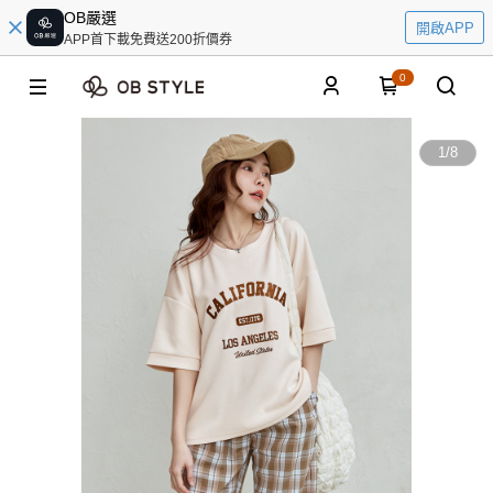
OB嚴選
開啟APP
APP首下載免費送200折價券
0
1
/
8