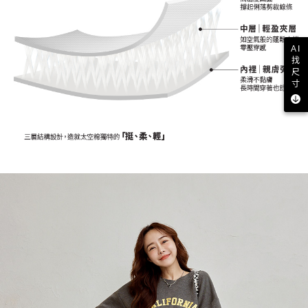
AI
找
尺
寸