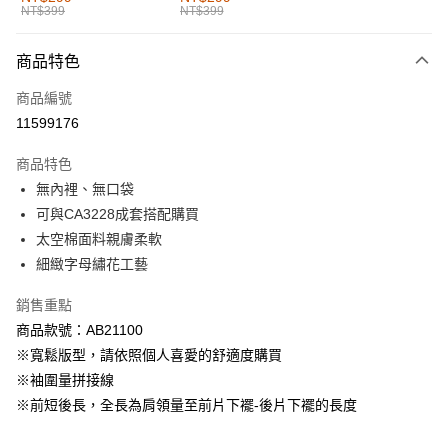
NT$399
NT$399
每筆NT$60，滿NT$1,000(含以上)免運費
付款後全家取貨
商品特色
每筆NT$60，滿NT$1,000(含以上)免運費
商品編號
萊爾富取貨付款
11599176
每筆NT$60，滿NT$1,000(含以上)免運費
商品特色
付款後萊爾富取貨
無內裡、無口袋
每筆NT$60，滿NT$1,000(含以上)免運費
可與CA3228成套搭配購買
太空棉面料親膚柔軟
7-11取貨付款
細緻字母繡花工藝
每筆NT$60，滿NT$1,000(含以上)免運費
銷售重點
付款後7-11取貨
商品款號：AB21100
每筆NT$60，滿NT$1,000(含以上)免運費
※寬鬆版型，請依照個人喜愛的舒適度購買
宅配
※袖圍量拼接線
每筆NT$120，滿NT$1,000(含以上)免運費
※前短後長，全長為肩領量至前片下襬-後片下襬的長度
付款後門市自取