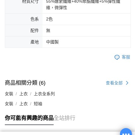
材質尺寸
55%嫘縈纖維+40%聚酯纖維+5%彈性纖
維，微彈性
色系
2色
配件
無
產地
中國製
客服
商品相關分類 (6)
查看全部
女裝
上衣
上衣全系列
女裝
上衣
短袖
你可能有興趣的商品
全站排行