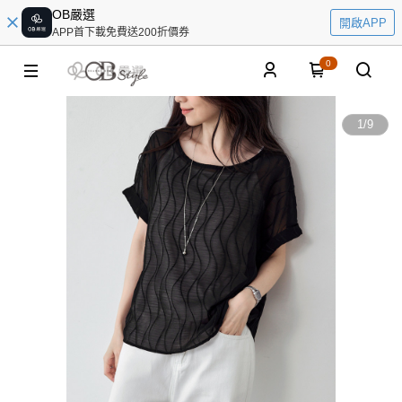
OB嚴選
開啟APP
APP首下載免費送200折價券
0
1
/
9