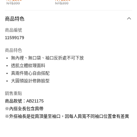
NT$399
NT$399
每筆NT$60，滿NT$1,000(含以上)免運費
付款後全家取貨
商品特色
每筆NT$60，滿NT$1,000(含以上)免運費
商品編號
萊爾富取貨付款
11599179
每筆NT$60，滿NT$1,000(含以上)免運費
商品特色
付款後萊爾富取貨
無內裡、無口袋、袖口反折處不可下放
每筆NT$60，滿NT$1,000(含以上)免運費
透肌立體紋理面料
真兩件隨心自由搭配
7-11取貨付款
大圓領設計修飾臉型
每筆NT$60，滿NT$1,000(含以上)免運費
銷售重點
付款後7-11取貨
商品款號：AB21175
每筆NT$60，滿NT$1,000(含以上)免運費
※內搭全長包含肩帶
宅配
※外搭袖長是從肩頂量至袖口，因每人肩寬不同袖口位置會有差異
每筆NT$120，滿NT$1,000(含以上)免運費
付款後門市自取