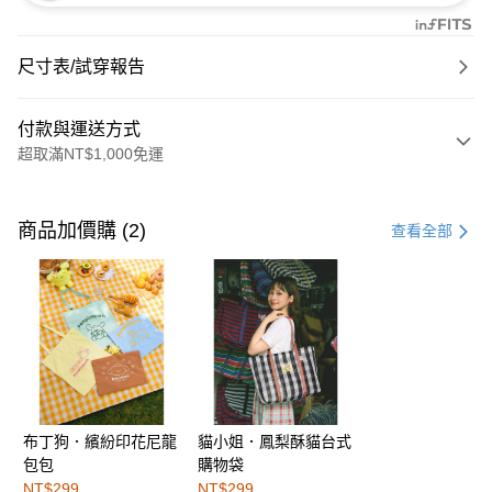
尺寸表/試穿報告
付款與運送方式
超取滿NT$1,000免運
付款方式
信用卡一次付款
商品加價購 (2)
查看全部
購物金
超商取貨付款
LINE Pay
街口支付
布丁狗．繽紛印花尼龍
貓小姐．鳳梨酥貓台式
運送方式
包包
購物袋
全家取貨付款
NT$299
NT$299