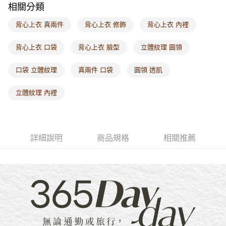
相關分類
每筆NT$60，滿NT$1,000(含以上)免運費
背心上衣 真兩件
背心上衣 修飾
背心上衣 內裡
海外配送-港/澳/新/馬/泰國專屬
查看運費
海外配送-其他亞洲地區
查看運費
背心上衣 口袋
背心上衣 臉型
立體紋理 圓領
海外配送-歐美地區
查看運費
口袋 立體紋理
真兩件 口袋
圓領 透肌
立體紋理 內裡
詳細說明
商品規格
相關推薦