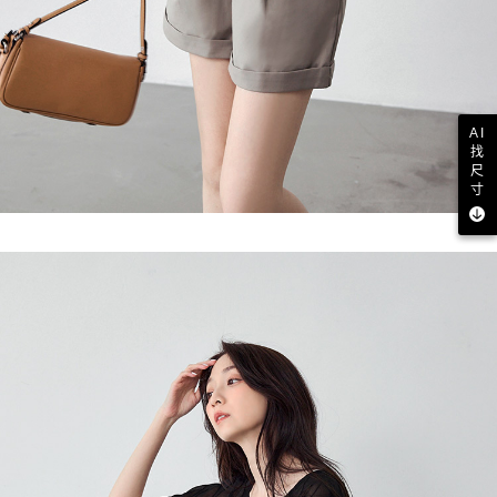
AI
找
尺
寸