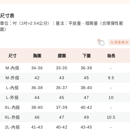
尺寸表
單位：吋（1吋=2.54公分）｜量法：平放量 - 撐開量（合理彈性範
圍）
尺寸
胸圍
腰圍
下擺
袖長
M-內搭
34-36
33-35
36-38
-
M-外搭
42
43
45
9.5
L-內搭
36-38
35-37
38-40
-
L-外搭
44
45
47
10
XL-內搭
38-40
37-39
40-42
-
XL-外搭
46
47
49
10.5
2L-內搭
41-43
40-42
43-45
-