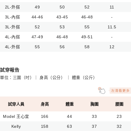
2L-外搭
49
50
52
11
3L-內搭
44-46
43-45
46-48
-
3L-外搭
52
53
55
11.5
4L-內搭
47-49
46-48
49-51
-
4L-外搭
55
56
58
12
試穿報告
單位：三圍（吋）｜ 身高（公分） ｜ 體重（公斤）
試穿人員
身高
體重
胸圍
腰圍
Model 王心宜
166
44
33
23
Kelly
158
63
37
32