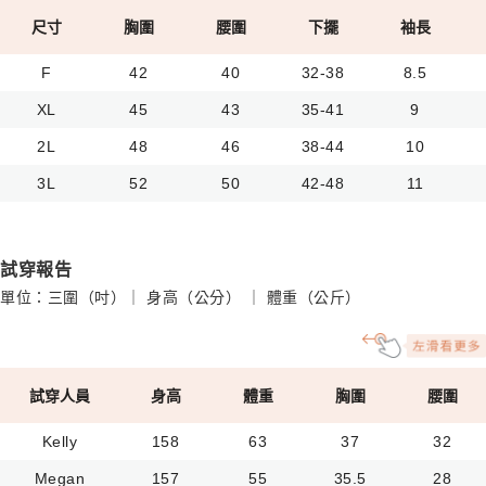
尺寸
胸圍
腰圍
下擺
袖長
F
42
40
32-38
8.5
XL
45
43
35-41
9
2L
48
46
38-44
10
3L
52
50
42-48
11
試穿報告
單位：三圍（吋）｜ 身高（公分） ｜ 體重（公斤）
試穿人員
身高
體重
胸圍
腰圍
Kelly
158
63
37
32
Megan
157
55
35.5
28