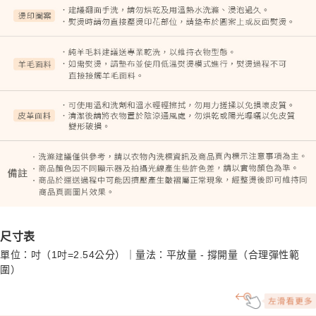
尺寸表
單位：吋（1吋=2.54公分）｜量法：平放量 - 撐開量（合理彈性範
圍）