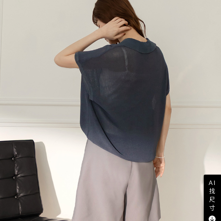
AI
找
尺
寸