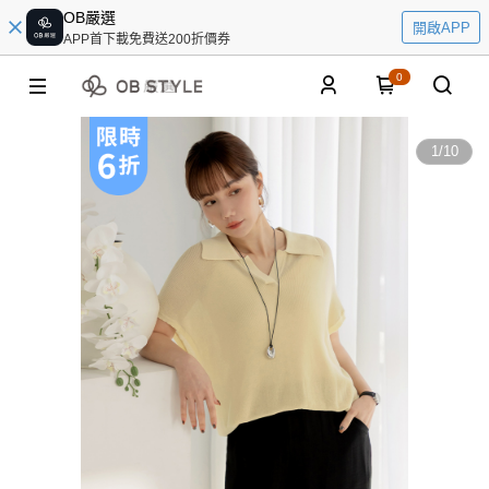
OB嚴選
開啟APP
APP首下載免費送200折價券
0
1
/
10