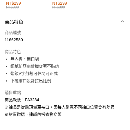
全家取貨付款
NT$299
NT$299
NT$399
NT$399
每筆NT$60，滿NT$1,000(含以上)免運費
付款後全家取貨
商品特色
每筆NT$60，滿NT$1,000(含以上)免運費
商品編號
萊爾富取貨付款
11662580
每筆NT$60，滿NT$1,000(含以上)免運費
商品特色
付款後萊爾富取貨
無內裡、無口袋
每筆NT$60，滿NT$1,000(含以上)免運費
細膩仿亞麻針織穿著不貼肉
翻領V字剪裁可休閒可正式
7-11取貨付款
下襬縮口設計拉出比例
每筆NT$60，滿NT$1,000(含以上)免運費
銷售重點
付款後7-11取貨
商品款號：FA3234
每筆NT$60，滿NT$1,000(含以上)免運費
※袖長是從肩頂量至袖口，因每人肩寬不同袖口位置會有差異
宅配
※材質微透，建議內搭衣物穿著
每筆NT$120，滿NT$1,000(含以上)免運費