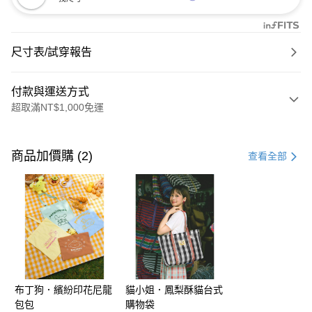
尺寸表/試穿報告
付款與運送方式
超取滿NT$1,000免運
付款方式
信用卡一次付款
商品加價購 (2)
查看全部
購物金
超商取貨付款
LINE Pay
街口支付
布丁狗．繽紛印花尼龍
貓小姐．鳳梨酥貓台式
運送方式
包包
購物袋