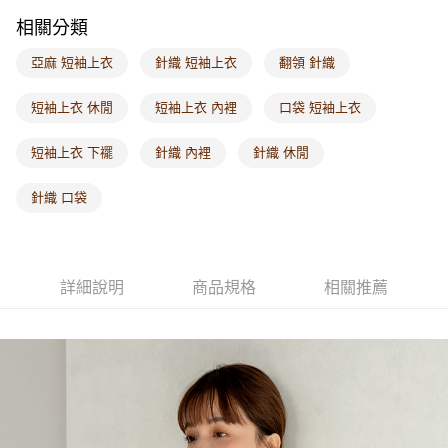
付款後門市自取
相關分類
每筆NT$60，滿NT$1,000(含以上)免運費
亞麻 短袖上衣
針織 短袖上衣
翻領 針織
海外配送-港/澳/新/馬/泰國專屬
查看運費
海外配送-其他亞洲地區
查看運費
短袖上衣 休閒
短袖上衣 內裡
口袋 短袖上衣
海外配送-歐美地區
查看運費
短袖上衣 下襬
針織 內裡
針織 休閒
針織 口袋
詳細說明
商品規格
相關推薦