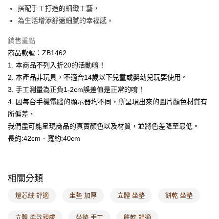
每筆NT$60，滿NT$1,000(含以上)免運費
搭配手工打造的細緻工藝，
為生活增添舒適細膩的幸福感。
7-11取貨付款
每筆NT$60，滿NT$1,000(含以上)免運費
銷售重點
商品款號：ZB1462
付款後7-11取貨
1. 本商品不列入折20的活動唷！
每筆NT$60，滿NT$1,000(含以上)免運費
2. 本產品非玩具，不適合14歲以下兒童或嬰幼兒玩耍使用。
宅配
3. 手工測量為正負1-2cm誤差值是正常的唷！
每筆NT$120，滿NT$1,000(含以上)免運費
4. 因每台手機電腦的顯示器均不同，所呈現出來的圖片顏色材質有
所偏差，
付款後門市自取
我們盡可能呈現商品的真實顏色以及材質，並將色差降至最低。
每筆NT$60，滿NT$1,000(含以上)免運費
長約:42cm．寬約:40cm
海外配送-港/澳/新/馬/泰國專屬
查看運費
海外配送-其他亞洲地區
查看運費
相關分類
海外配送-歐美地區
查看運費
燈芯絨 舒適
坐墊 加厚
立體 坐墊
餅乾 坐墊
立體 柔軟親膚
坐墊 手工
餅乾 舒適