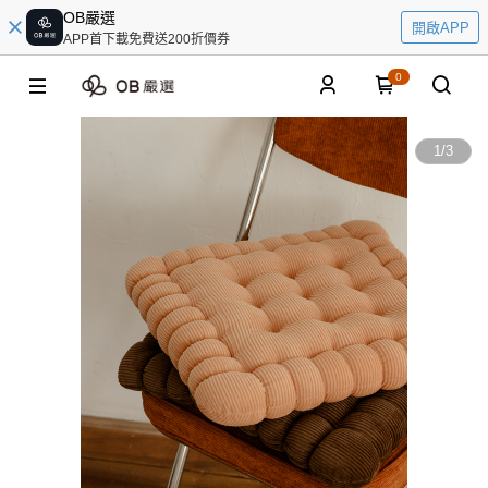
OB嚴選
開啟APP
APP首下載免費送200折價券
0
1
/
3