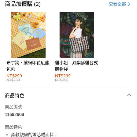
信用卡一次付款
商品加價購 (2)
查看全部
購物金
超商取貨付款
LINE Pay
街口支付
布丁狗．繽紛印花尼龍
貓小姐．鳳梨酥貓台式
運送方式
包包
購物袋
全家取貨付款
NT$299
NT$299
NT$399
NT$399
每筆NT$60，滿NT$1,000(含以上)免運費
付款後全家取貨
商品特色
每筆NT$60，滿NT$1,000(含以上)免運費
商品編號
萊爾富取貨付款
11692808
每筆NT$60，滿NT$1,000(含以上)免運費
商品特色
付款後萊爾富取貨
柔軟親膚的燈芯絨面料，