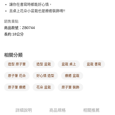
每筆NT$60，滿NT$1,000(含以上)免運費
讓你在書寫時都能好心情，
且桌上花朵小盆栽也是療癒裝飾唷!!
7-11取貨付款
每筆NT$60，滿NT$1,000(含以上)免運費
銷售重點
商品款號：ZB0744
付款後7-11取貨
長約:18公分
每筆NT$60，滿NT$1,000(含以上)免運費
宅配
每筆NT$120，滿NT$1,000(含以上)免運費
相關分類
付款後門市自取
造型 原子筆
造型 盆栽
盆栽 桌上
盆栽 書寫
每筆NT$60，滿NT$1,000(含以上)免運費
原子筆 花朵
好心情 造型
療癒 盆栽
海外配送-港/澳/新/馬/泰國專屬
查看運費
原子筆 療癒
花朵 盆栽
原子筆 裝飾
海外配送-其他亞洲地區
查看運費
海外配送-歐美地區
查看運費
詳細說明
商品規格
相關推薦