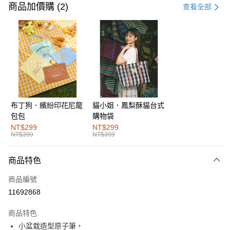
信用卡一次付款
商品加價購 (2)
查看全部
購物金
超商取貨付款
LINE Pay
街口支付
布丁狗．繽紛印花尼龍
貓小姐．鳳梨酥貓台式
運送方式
包包
購物袋
全家取貨付款
NT$299
NT$299
NT$399
NT$399
每筆NT$60，滿NT$1,000(含以上)免運費
付款後全家取貨
商品特色
每筆NT$60，滿NT$1,000(含以上)免運費
商品編號
萊爾富取貨付款
11692868
每筆NT$60，滿NT$1,000(含以上)免運費
商品特色
付款後萊爾富取貨
小盆栽造型原子筆，