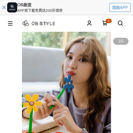
OB嚴選
開啟APP
APP首下載免費送200折價券
0
1
/
5