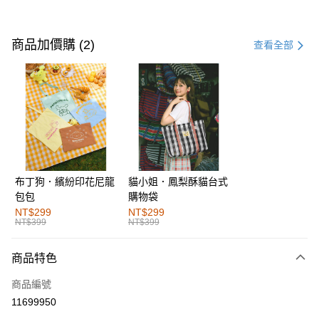
付款方式
信用卡一次付款
商品加價購 (2)
查看全部
購物金
超商取貨付款
LINE Pay
街口支付
布丁狗．繽紛印花尼龍
貓小姐．鳳梨酥貓台式
運送方式
包包
購物袋
全家取貨付款
NT$299
NT$299
NT$399
NT$399
每筆NT$60，滿NT$1,000(含以上)免運費
付款後全家取貨
商品特色
每筆NT$60，滿NT$1,000(含以上)免運費
商品編號
萊爾富取貨付款
11699950
每筆NT$60，滿NT$1,000(含以上)免運費