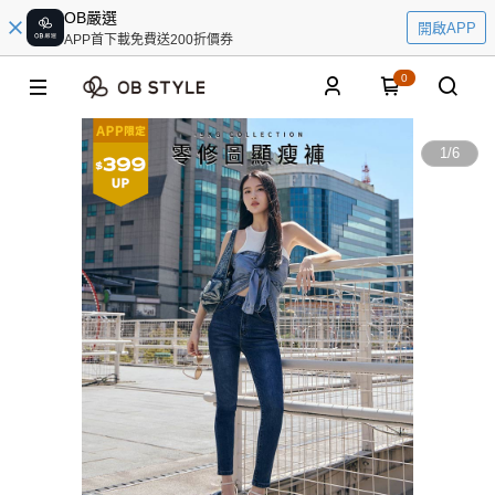
OB嚴選
開啟APP
APP首下載免費送200折價券
0
1
/
6