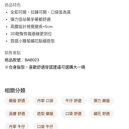
商品特色
付款後萊爾富取貨
全釦可開、拉鍊可開、口袋皆為真
每筆NT$60，滿NT$1,000(含以上)免運費
彈力佳站著坐著都舒適
高腰設計視覺腿長+5cm
7-11取貨付款
3D翹臀剪裁曲線更到位
每筆NT$60，滿NT$1,000(含以上)免運費
質感小雛菊繡花點綴造型
付款後7-11取貨
銷售重點
每筆NT$60，滿NT$1,000(含以上)免運費
商品款號：BA8023
宅配
※合身版型，喜歡舒適穿感建議可選購大一碼
每筆NT$120，滿NT$1,000(含以上)免運費
付款後門市自取
相關分類
每筆NT$60，滿NT$1,000(含以上)免運費
顯瘦 舒適
丹寧 口袋
牛仔 舒適
彈力 顯瘦
海外配送-港/澳/新/馬/泰國專屬
查看運費
海外配送-其他亞洲地區
查看運費
高腰 舒適
造型 顯瘦
口袋 舒適
繡花 舒適
海外配送-歐美地區
查看運費
丹寧 牛仔
口袋 牛仔