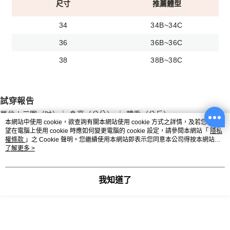
尺寸
推薦體型
34
34B~34C
36
36B~36C
38
38B~38C
試穿報告
單位：三圍（吋）｜ 身高（公分） ｜ 體重（公斤）
本網站中使用 cookie，欲查詢有關本網站使用 cookie 方式之詳情，及若您不希
望在電腦上使用 cookie 時應如何變更電腦的 cookie 設定，請參閱本網站「
隱私
權條款
」之 Cookie 聲明。您繼續使用本網站即表示您同意本公司得按本網站使
用條款之 Cookie 聲明使用 cookie。
了解更多 >
試穿人員
身高
體重
胸圍
腰圍
我知道了
Model 詠妘
171
48
32
23.5
Alison
175
66
36
32