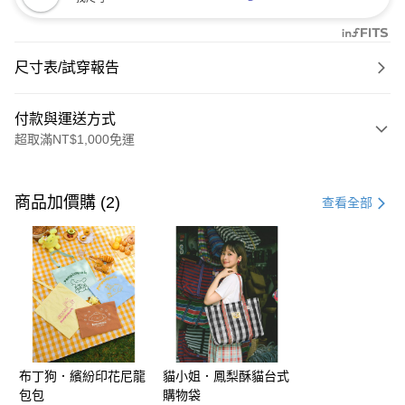
尺寸表/試穿報告
付款與運送方式
超取滿NT$1,000免運
付款方式
信用卡一次付款
商品加價購 (2)
查看全部
購物金
超商取貨付款
LINE Pay
街口支付
布丁狗．繽紛印花尼龍
貓小姐．鳳梨酥貓台式
運送方式
包包
購物袋