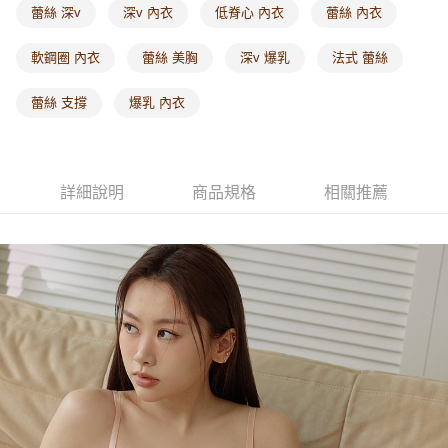
付款後門市自取
蕾絲 深v
深v 內衣
低脊心 內衣
蕾絲 內衣
每筆NT$60，滿NT$1,000(含以上)免運費
軟鋼圈 內衣
蕾絲 美胸
深v 爆乳
法式 蕾絲
海外配送-港/澳/新/馬/泰國專屬
查看運費
蕾絲 支撐
爆乳 內衣
海外配送-其他亞洲地區
查看運費
海外配送-歐美地區
查看運費
詳細說明
商品規格
相關推薦