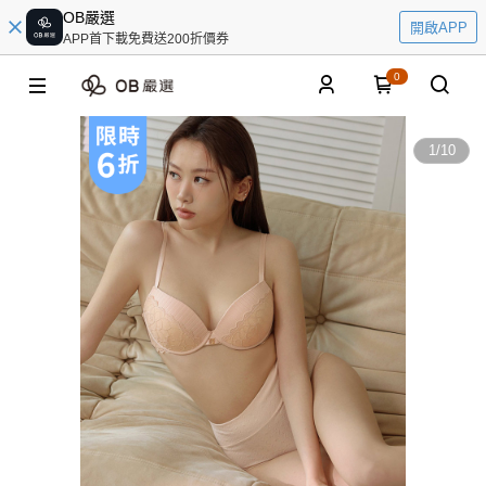
OB嚴選
開啟APP
APP首下載免費送200折價券
0
1
/
10