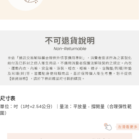
尺寸表
單位：吋（1吋=2.54公分）｜量法：平放量 - 撐開量（合理彈性範
圍）