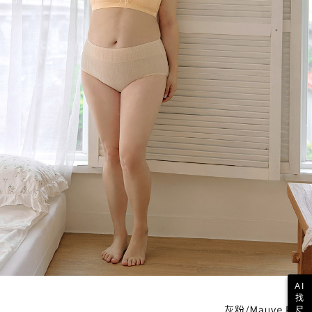
AI
找
尺