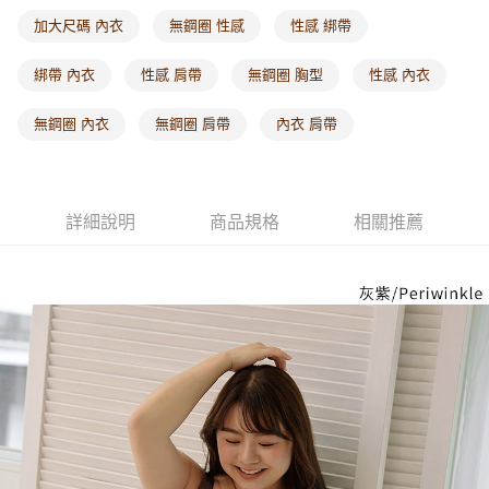
每筆NT$60，滿NT$1,000(含以上)免運費
加大尺碼 內衣
無鋼圈 性感
性感 綁帶
海外配送-港/澳/新/馬/泰國專屬
查看運費
綁帶 內衣
性感 肩帶
無鋼圈 胸型
性感 內衣
海外配送-其他亞洲地區
查看運費
無鋼圈 內衣
無鋼圈 肩帶
內衣 肩帶
海外配送-歐美地區
查看運費
詳細說明
商品規格
相關推薦