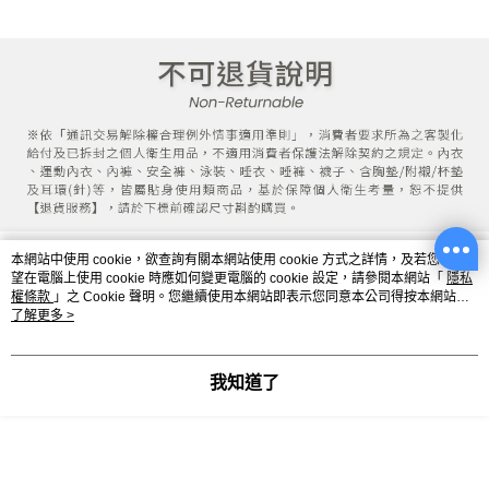
本網站中使用 cookie，欲查詢有關本網站使用 cookie 方式之詳情，及若您不希
尺寸表
望在電腦上使用 cookie 時應如何變更電腦的 cookie 設定，請參閱本網站「
隱私
權條款
」之 Cookie 聲明。您繼續使用本網站即表示您同意本公司得按本網站使
單位：吋（1吋=2.54公分）｜量法：平放量 - 撐開量（合理彈性範
用條款之 Cookie 聲明使用 cookie。
了解更多 >
圍）
我知道了
尺寸
推薦體型
38
38E~38F