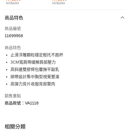
NT$399
NT$399
每筆NT$60，滿NT$1,000(含以上)免運費
付款後全家取貨
商品特色
每筆NT$60，滿NT$1,000(含以上)免運費
商品編號
萊爾富取貨付款
11699958
每筆NT$60，滿NT$1,000(含以上)免運費
商品特色
付款後萊爾富取貨
止滑浮雕顆粒穩定輕托不跑杯
每筆NT$60，滿NT$1,000(含以上)免運費
3CM寬肩帶緩解肩部壓力
高斜邊雙膠條包覆撫平副乳
7-11取貨付款
綁帶設計集中胸型視覺豐滿
每筆NT$60，滿NT$1,000(含以上)免運費
高彈力背片收服背部贅肉
付款後7-11取貨
銷售重點
每筆NT$60，滿NT$1,000(含以上)免運費
商品款號：VA1118
宅配
每筆NT$120，滿NT$1,000(含以上)免運費
相關分類
付款後門市自取