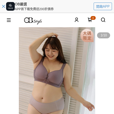
OB嚴選
開啟APP
APP首下載免費送200折價券
0
1
/
10