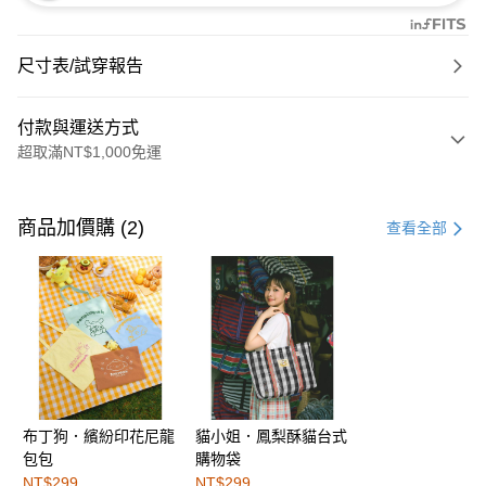
尺寸表/試穿報告
付款與運送方式
超取滿NT$1,000免運
付款方式
信用卡一次付款
商品加價購 (2)
查看全部
購物金
超商取貨付款
LINE Pay
街口支付
布丁狗．繽紛印花尼龍
貓小姐．鳳梨酥貓台式
運送方式
包包
購物袋
全家取貨付款
NT$299
NT$299