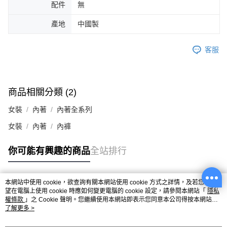
配件
無
產地
中國製
客服
商品相關分類 (2)
女裝
內著
內著全系列
女裝
內著
內褲
你可能有興趣的商品
全站排行
本網站中使用 cookie，欲查詢有關本網站使用 cookie 方式之詳情，及若您不希
熱門標籤
望在電腦上使用 cookie 時應如何變更電腦的 cookie 設定，請參閱本網站「
隱私
權條款
」之 Cookie 聲明。您繼續使用本網站即表示您同意本公司得按本網站使
用條款之 Cookie 聲明使用 cookie。
了解更多 >