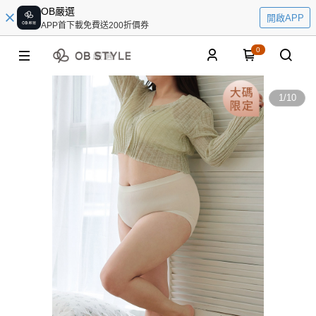
OB嚴選
開啟APP
APP首下載免費送200折價券
0
1
/
10