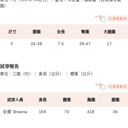
圍）
尺寸
腰圍
全長
臀圍
大腿圍
F
24-38
7.5
29-47
17
試穿報告
單位：三圍（吋）｜ 身高（公分） ｜ 體重（公斤）
試穿人員
身高
體重
胸圍
腰圍
女模 Sheena
159
70
41E
36