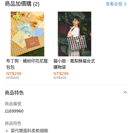
信用卡一次付款
商品加價購 (2)
查看全部
購物金
超商取貨付款
LINE Pay
街口支付
布丁狗．繽紛印花尼龍
貓小姐．鳳梨酥貓台式
運送方式
包包
購物袋
全家取貨付款
NT$299
NT$299
NT$399
NT$399
每筆NT$60，滿NT$1,000(含以上)免運費
付款後全家取貨
商品特色
每筆NT$60，滿NT$1,000(含以上)免運費
商品編號
萊爾富取貨付款
11699960
每筆NT$60，滿NT$1,000(含以上)免運費
商品特色
付款後萊爾富取貨
莫代爾面料柔軟細緻