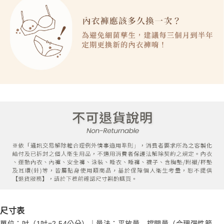
尺寸表
單位：吋（1吋=2.54公分）｜量法：平放量 - 撐開量（合理彈性範