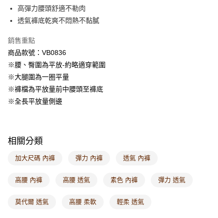
每筆NT$60，滿NT$1,000(含以上)免運費
高彈力腰頭舒適不勒肉
透氣褲底乾爽不悶熱不黏膩
7-11取貨付款
每筆NT$60，滿NT$1,000(含以上)免運費
銷售重點
商品款號：VB0836
付款後7-11取貨
※腰、臀圍為平放-約略適穿範圍
每筆NT$60，滿NT$1,000(含以上)免運費
※大腿圍為一圈平量
宅配
※褲檔為平放量前中腰頭至褲底
每筆NT$120，滿NT$1,000(含以上)免運費
※全長平放量側邊
付款後門市自取
每筆NT$60，滿NT$1,000(含以上)免運費
相關分類
海外配送-港/澳/新/馬/泰國專屬
查看運費
加大尺碼 內褲
彈力 內褲
透氣 內褲
海外配送-其他亞洲地區
查看運費
高腰 內褲
高腰 透氣
素色 內褲
彈力 透氣
海外配送-歐美地區
查看運費
莫代爾 透氣
高腰 柔軟
輕柔 透氣