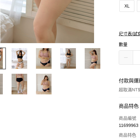
XL
尺寸表/試
數量
付款與運
超取滿NT$
付款方式
商品特色
信用卡一
商品編號
11699963
購物金
商品特色