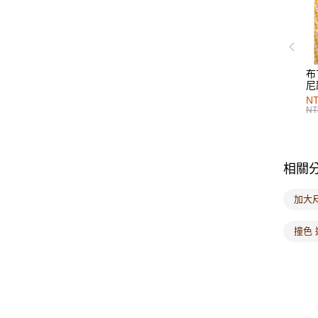
布
尼
NT
NT
相關
加大
撞色 