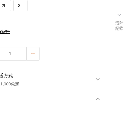
2L
3L
清除
紀錄
穿報告
送方式
1,000免運
次付款