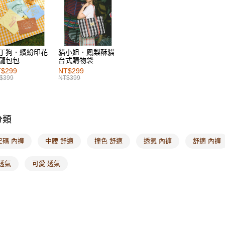
每筆NT$6
付款後7-1
每筆NT$6
丁狗．繽紛印花
貓小姐．鳳梨酥貓
宅配
龍包包
台式購物袋
每筆NT$1
$299
NT$299
$399
NT$399
付款後門
每筆NT$6
分類
海外配送-港
海外配送-
尺碼 內褲
中腰 舒適
撞色 舒適
透氣 內褲
舒適 內褲
海外配送-
透氣
可愛 透氣