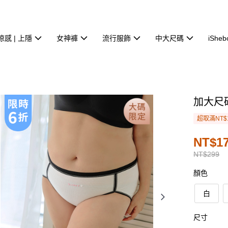
涼感 | 上隱
女神褲
流行服飾
中大尺碼
iSheb
加大尺
超取滿NT$
NT$1
NT$299
顏色
白
尺寸