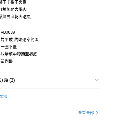
付款
臀不卡襠不夾臀
剪裁防勒大腿肉
蠶絲褲底乾爽透氣
B0839
為平放-約略適穿範圍
為一圈平量
付款
平放量前中腰頭至褲底
0，滿NT$1,000(含以上)免運費
放量側邊
家取貨
0，滿NT$1,000(含以上)免運費
類 (3)
貨付款
著
內著全系列
0，滿NT$1,000(含以上)免運費
客服
著
內褲
爾富取貨
00+款人氣單品 限時6折
查看全部
0，滿NT$1,000(含以上)免運費
付款