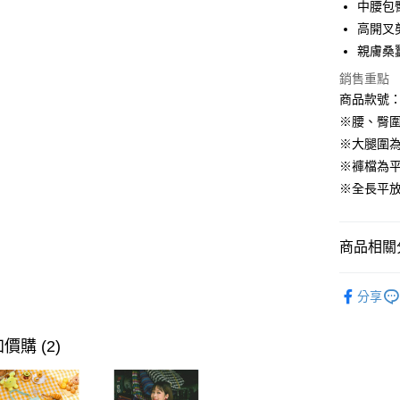
超商取貨
中腰包
高開叉
LINE Pay
親膚桑
街口支付
銷售重點
商品款號：V
※腰、臀圍
運送方式
※大腿圍
全家取貨
※褲檔為
每筆NT$6
※全長平
付款後全
每筆NT$6
商品相關分
萊爾富取
女裝
內
每筆NT$6
分享
女裝
內
付款後萊
SALE
1
價購 (2)
每筆NT$6
7-11取貨