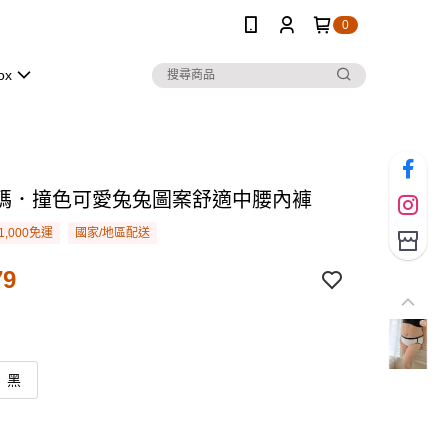
0
ox
碼．撞色可愛兔兔圖案舒適中腰內褲
1,000免運
國家/地區配送
79
黑