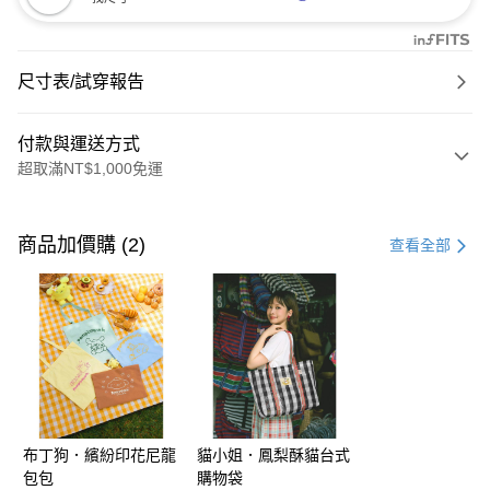
尺寸表/試穿報告
付款與運送方式
超取滿NT$1,000免運
付款方式
信用卡一次付款
商品加價購 (2)
查看全部
購物金
超商取貨付款
LINE Pay
街口支付
布丁狗．繽紛印花尼龍
貓小姐．鳳梨酥貓台式
運送方式
包包
購物袋