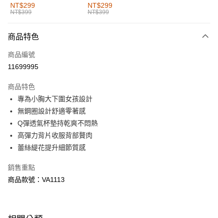
全家取貨付款
NT$299
NT$299
NT$399
NT$399
每筆NT$60，滿NT$1,000(含以上)免運費
付款後全家取貨
商品特色
每筆NT$60，滿NT$1,000(含以上)免運費
商品編號
萊爾富取貨付款
11699995
每筆NT$60，滿NT$1,000(含以上)免運費
商品特色
付款後萊爾富取貨
專為小胸大下圍女孩設計
每筆NT$60，滿NT$1,000(含以上)免運費
無鋼圈設計舒適零著感
Q彈透氣杯墊持乾爽不悶熱
7-11取貨付款
高彈力背片收服背部贅肉
每筆NT$60，滿NT$1,000(含以上)免運費
蕾絲緹花提升細節質感
付款後7-11取貨
銷售重點
每筆NT$60，滿NT$1,000(含以上)免運費
商品款號：VA1113
宅配
每筆NT$120，滿NT$1,000(含以上)免運費