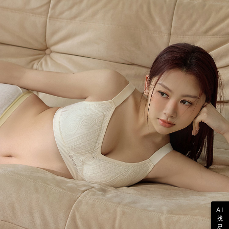
AI
找
尺