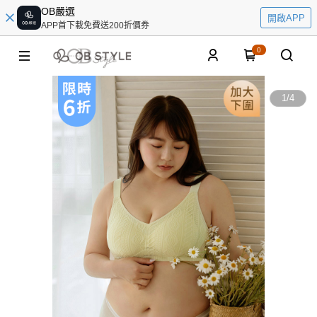
OB嚴選
開啟APP
APP首下載免費送200折價券
0
1
/
4