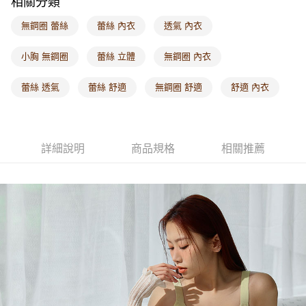
相關分類
付款後門市自取
每筆NT$60，滿NT$1,000(含以上)免運費
無鋼圈 蕾絲
蕾絲 內衣
透氣 內衣
海外配送-港/澳/新/馬/泰國專屬
查看運費
小胸 無鋼圈
蕾絲 立體
無鋼圈 內衣
海外配送-其他亞洲地區
查看運費
蕾絲 透氣
蕾絲 舒適
無鋼圈 舒適
舒適 內衣
海外配送-歐美地區
查看運費
詳細說明
商品規格
相關推薦