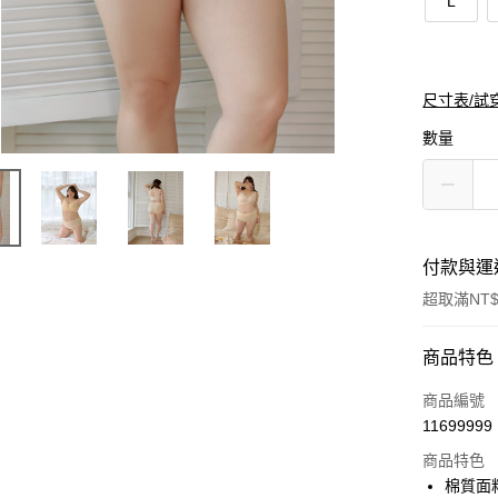
L
尺寸表/試
數量
付款與運
超取滿NT$
付款方式
商品特色
信用卡一
商品編號
11699999
購物金
商品特色
超商取貨
棉質面