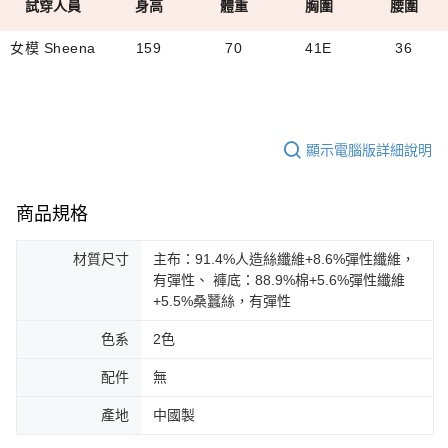
試穿人員
身高
體重
胸圍
腰圍
女模 Sheena
159
70
41E
36
顯示電腦版詳細說明
商品規格
材質尺寸
主布：91.4%人造絲纖維+8.6%彈性纖維，
有彈性、 褲底：88.9%棉+5.6%彈性纖維
+5.5%桑蠶絲，有彈性
色系
2色
配件
無
產地
中國製