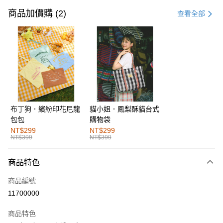
信用卡一次付款
商品加價購 (2)
查看全部
購物金
超商取貨付款
LINE Pay
街口支付
布丁狗．繽紛印花尼龍
貓小姐．鳳梨酥貓台式
運送方式
包包
購物袋
全家取貨付款
NT$299
NT$299
NT$399
NT$399
每筆NT$60，滿NT$1,000(含以上)免運費
付款後全家取貨
商品特色
每筆NT$60，滿NT$1,000(含以上)免運費
商品編號
萊爾富取貨付款
11700000
每筆NT$60，滿NT$1,000(含以上)免運費
商品特色
付款後萊爾富取貨