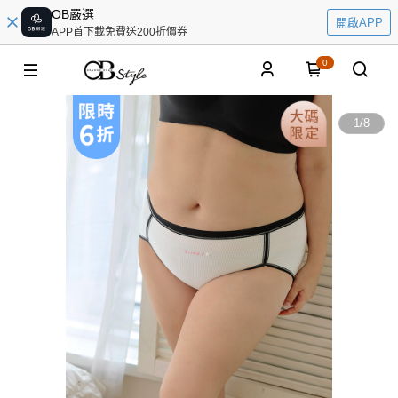
OB嚴選
開啟APP
APP首下載免費送200折價券
0
1
/
8