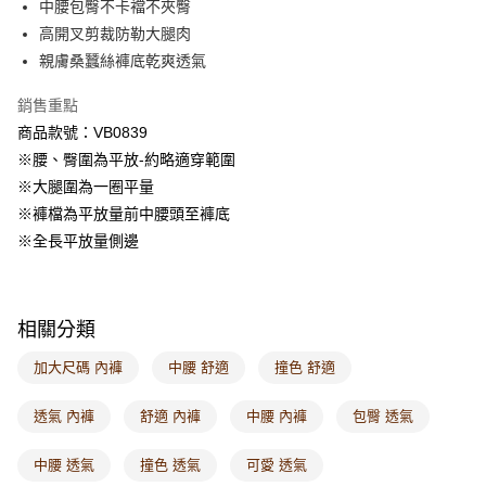
中腰包臀不卡襠不夾臀
每筆NT$60，滿NT$1,000(含以上)免運費
高開叉剪裁防勒大腿肉
親膚桑蠶絲褲底乾爽透氣
7-11取貨付款
每筆NT$60，滿NT$1,000(含以上)免運費
銷售重點
商品款號：VB0839
付款後7-11取貨
※腰、臀圍為平放-約略適穿範圍
每筆NT$60，滿NT$1,000(含以上)免運費
※大腿圍為一圈平量
宅配
※褲檔為平放量前中腰頭至褲底
每筆NT$120，滿NT$1,000(含以上)免運費
※全長平放量側邊
付款後門市自取
每筆NT$60，滿NT$1,000(含以上)免運費
相關分類
海外配送-港/澳/新/馬/泰國專屬
查看運費
加大尺碼 內褲
中腰 舒適
撞色 舒適
海外配送-其他亞洲地區
查看運費
透氣 內褲
舒適 內褲
中腰 內褲
包臀 透氣
海外配送-歐美地區
查看運費
中腰 透氣
撞色 透氣
可愛 透氣