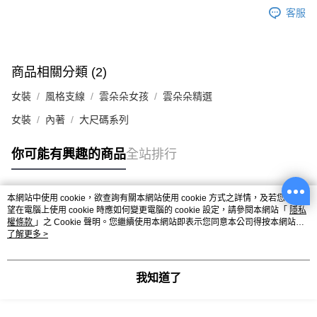
客服
商品相關分類 (2)
女裝
風格支線
雲朵朵女孩
雲朵朵精選
女裝
內著
大尺碼系列
你可能有興趣的商品
全站排行
本網站中使用 cookie，欲查詢有關本網站使用 cookie 方式之詳情，及若您不希
熱門標籤
望在電腦上使用 cookie 時應如何變更電腦的 cookie 設定，請參閱本網站「
隱私
權條款
」之 Cookie 聲明。您繼續使用本網站即表示您同意本公司得按本網站使
用條款之 Cookie 聲明使用 cookie。
了解更多 >
我知道了