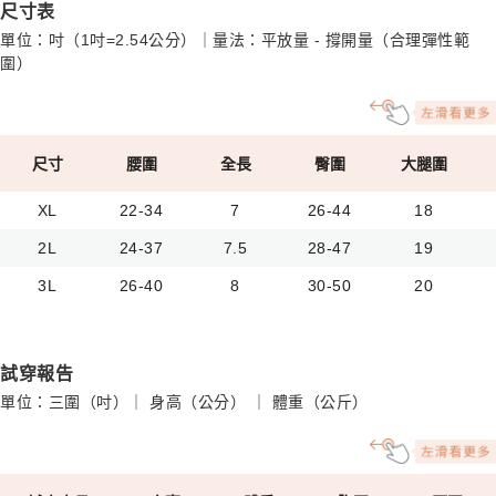
尺寸表
單位：吋（1吋=2.54公分）｜量法：平放量 - 撐開量（合理彈性範
圍）
尺寸
腰圍
全長
臀圍
大腿圍
XL
22-34
7
26-44
18
2L
24-37
7.5
28-47
19
3L
26-40
8
30-50
20
試穿報告
單位：三圍（吋）｜ 身高（公分） ｜ 體重（公斤）