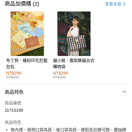
信用卡一次付款
商品加價購 (2)
查看全部
購物金
超商取貨付款
LINE Pay
街口支付
布丁狗．繽紛印花尼龍
貓小姐．鳳梨酥貓台式
運送方式
包包
購物袋
全家取貨付款
NT$299
NT$299
NT$399
NT$399
每筆NT$60，滿NT$1,000(含以上)免運費
付款後全家取貨
商品特色
每筆NT$60，滿NT$1,000(含以上)免運費
商品編號
萊爾富取貨付款
11715190
每筆NT$60，滿NT$1,000(含以上)免運費
商品特色
付款後萊爾富取貨
無內裡、兩側口袋為真、後口袋為假、褲釦及拉鍊可開、腰抽繩