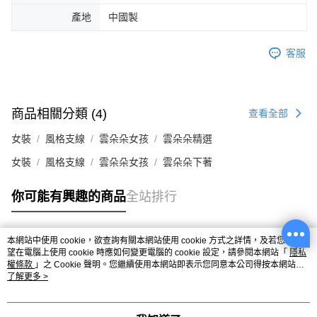
產地
中國製
客服
商品相關分類 (4)
查看全部
女裝
風格支線
雲朵朵女孩
雲朵朵精選
女裝
風格支線
雲朵朵女孩
雲朵朵下著
你可能有興趣的商品
全站排行
本網站中使用 cookie，欲查詢有關本網站使用 cookie 方式之詳情，及若您不希
熱門標籤
望在電腦上使用 cookie 時應如何變更電腦的 cookie 設定，請參閱本網站「
隱私
權條款
」之 Cookie 聲明。您繼續使用本網站即表示您同意本公司得按本網站使
用條款之 Cookie 聲明使用 cookie。
了解更多 >