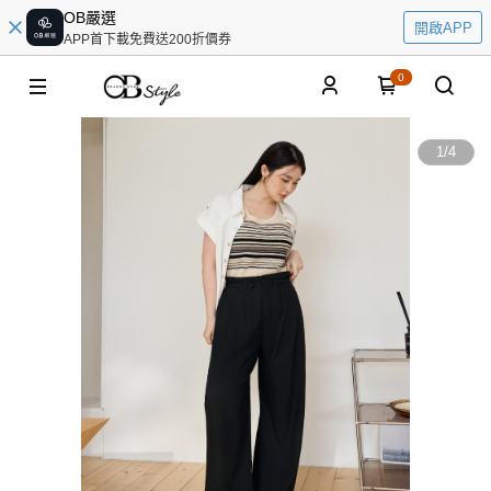
OB嚴選
開啟APP
APP首下載免費送200折價券
0
1
/
4