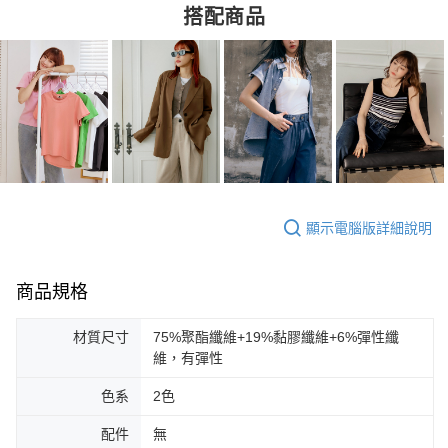
搭配商品
顯示電腦版詳細說明
商品規格
材質尺寸
75%聚酯纖維+19%黏膠纖維+6%彈性纖
維，有彈性
色系
2色
配件
無