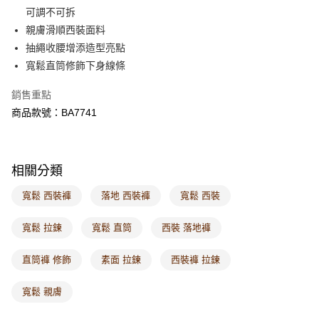
每筆NT$60，滿NT$1,000(含以上)免運費
可調不可拆
親膚滑順西裝面料
7-11取貨付款
抽繩收腰增添造型亮點
每筆NT$60，滿NT$1,000(含以上)免運費
寬鬆直筒修飾下身線條
付款後7-11取貨
銷售重點
每筆NT$60，滿NT$1,000(含以上)免運費
商品款號：BA7741
宅配
每筆NT$120，滿NT$1,000(含以上)免運費
相關分類
付款後門市自取
每筆NT$60，滿NT$1,000(含以上)免運費
寬鬆 西裝褲
落地 西裝褲
寬鬆 西裝
海外配送-港/澳/新/馬/泰國專屬
查看運費
寬鬆 拉鍊
寬鬆 直筒
西裝 落地褲
海外配送-其他亞洲地區
查看運費
直筒褲 修飾
素面 拉鍊
西裝褲 拉鍊
海外配送-歐美地區
查看運費
寬鬆 親膚