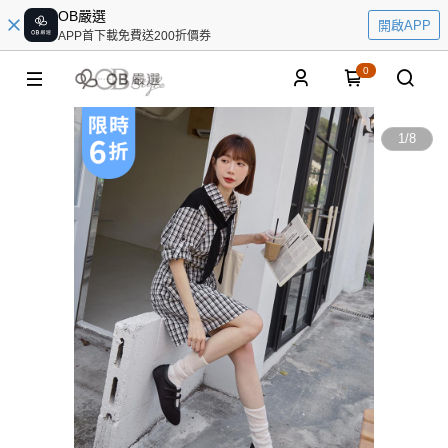
OB嚴選
開啟APP
APP首下載免費送200折價券
0
1
/
8