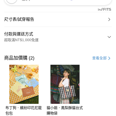
尺寸表/試穿報告
付款與運送方式
超取滿NT$1,000免運
付款方式
信用卡一次付款
商品加價購 (2)
查看全部
購物金
超商取貨付款
LINE Pay
街口支付
布丁狗．繽紛印花尼龍
貓小姐．鳳梨酥貓台式
運送方式
包包
購物袋