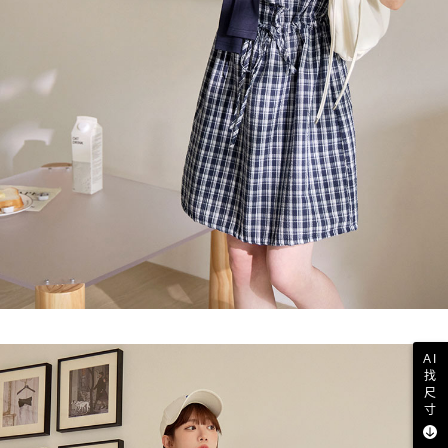
AI
找
尺
寸