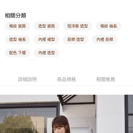
付款後門市自取
每筆NT$60，滿NT$1,000(含以上)免運費
相關分類
海外配送-港/澳/新/馬/泰國專屬
查看運費
格紋 披肩
造型 披肩
短洋裝 造型
格紋 袖長
海外配送-其他亞洲地區
查看運費
造型 袖長
內裡 裙型
前襟 造型
內裡 前襟
海外配送-歐美地區
查看運費
配色 下襬
內裡 造型
詳細說明
商品規格
相關推薦