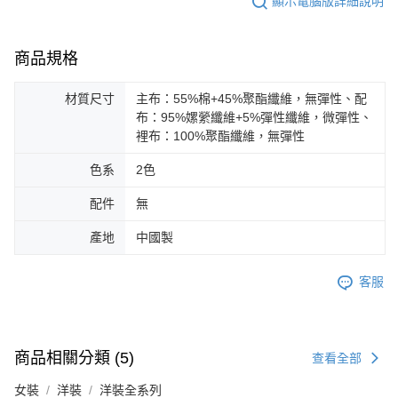
顯示電腦版詳細說明
商品規格
材質尺寸
主布：55%棉+45%聚酯纖維，無彈性、配
布：95%嫘縈纖維+5%彈性纖維，微彈性、
裡布：100%聚酯纖維，無彈性
色系
2色
配件
無
產地
中國製
客服
商品相關分類 (5)
查看全部
女裝
洋裝
洋裝全系列