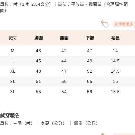
單位：吋（1吋=2.54公分）｜量法：平放量 - 撐開量（合理彈性範
圍）
尺寸
胸圍
腰圍
下擺
袖長
M
43
42
47
14
L
45
44
49
14.5
XL
48
47
52
14.5
2L
51
50
55
15
3L
55
54
59
15.5
試穿報告
單位：三圍（吋）｜ 身高（公分） ｜ 體重（公斤）