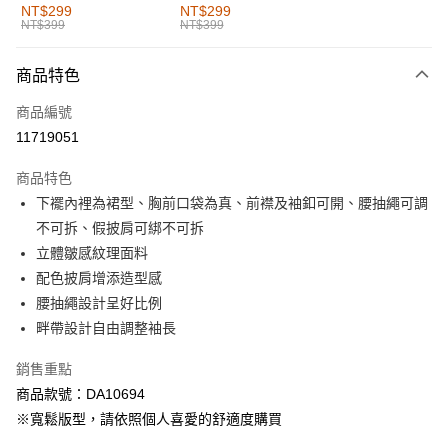
全家取貨付款
NT$299
NT$299
NT$399
NT$399
每筆NT$60，滿NT$1,000(含以上)免運費
付款後全家取貨
商品特色
每筆NT$60，滿NT$1,000(含以上)免運費
商品編號
萊爾富取貨付款
11719051
每筆NT$60，滿NT$1,000(含以上)免運費
商品特色
付款後萊爾富取貨
下襬內裡為裙型、胸前口袋為真、前襟及袖釦可開、腰抽繩可調
每筆NT$60，滿NT$1,000(含以上)免運費
不可拆、假披肩可綁不可拆
立體皺感紋理面料
7-11取貨付款
配色披肩增添造型感
每筆NT$60，滿NT$1,000(含以上)免運費
腰抽繩設計呈好比例
付款後7-11取貨
畔帶設計自由調整袖長
每筆NT$60，滿NT$1,000(含以上)免運費
銷售重點
宅配
商品款號：DA10694
每筆NT$120，滿NT$1,000(含以上)免運費
※寬鬆版型，請依照個人喜愛的舒適度購買