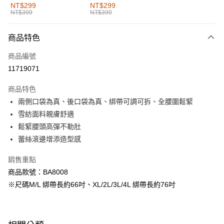
全家取貨付款
NT$299
NT$299
NT$399
NT$399
每筆NT$60，滿NT$1,000(含以上)免運費
付款後全家取貨
商品特色
每筆NT$60，滿NT$1,000(含以上)免運費
商品編號
萊爾富取貨付款
11719071
每筆NT$60，滿NT$1,000(含以上)免運費
商品特色
付款後萊爾富取貨
兩側口袋為真、後口袋為真、綁帶可調可拆、全腰圍鬆緊
每筆NT$60，滿NT$1,000(含以上)免運費
雪紡面料親膚舒適
鬆緊腰頭高彈不勒肚
7-11取貨付款
蕾絲滾邊增添造型感
每筆NT$60，滿NT$1,000(含以上)免運費
銷售重點
付款後7-11取貨
商品款號：BA8008
每筆NT$60，滿NT$1,000(含以上)免運費
※尺碼M/L 綁帶長約66吋、XL/2L/3L/4L 綁帶長約76吋
宅配
每筆NT$120，滿NT$1,000(含以上)免運費