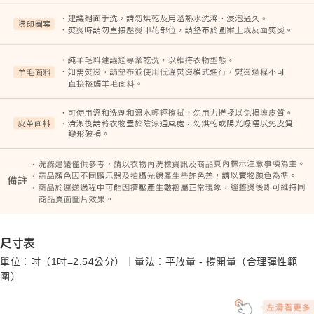
尺寸表
單位：吋（1吋=2.54公分）｜量法：平放量 - 撐開量（合理彈性範
圍）