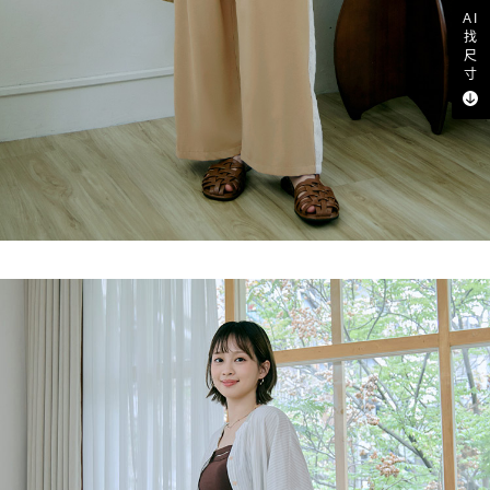
AI
找
尺
寸