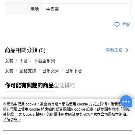
產地
中國製
客服
商品相關分類 (5)
查看全部
女裝
下著
下著全系列
女裝
風格支線
日系文青
日系下著
你可能有興趣的商品
全站排行
本網站中使用 cookie，欲查詢有關本網站使用 cookie 方式之詳情，及若您不希
熱門標籤
望在電腦上使用 cookie 時應如何變更電腦的 cookie 設定，請參閱本網站「
隱私
權條款
」之 Cookie 聲明。您繼續使用本網站即表示您同意本公司得按本網站使
用條款之 Cookie 聲明使用 cookie。
了解更多 >