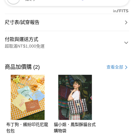
尺寸表/試穿報告
付款與運送方式
超取滿NT$1,000免運
付款方式
信用卡一次付款
商品加價購 (2)
查看全部
購物金
超商取貨付款
LINE Pay
街口支付
布丁狗．繽紛印花尼龍
貓小姐．鳳梨酥貓台式
運送方式
包包
購物袋