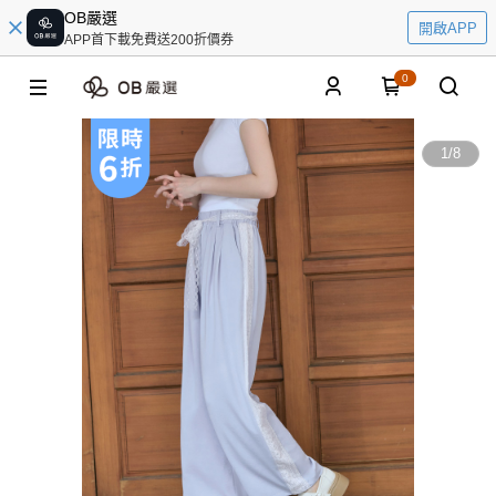
OB嚴選
開啟APP
APP首下載免費送200折價券
0
1
/
8