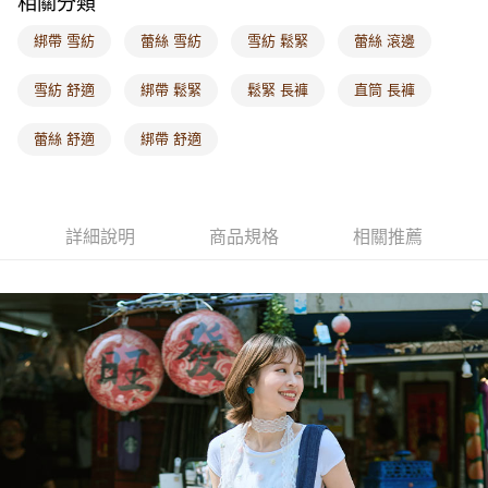
相關分類
付款後門市自取
每筆NT$60，滿NT$1,000(含以上)免運費
綁帶 雪紡
蕾絲 雪紡
雪紡 鬆緊
蕾絲 滾邊
海外配送-港/澳/新/馬/泰國專屬
查看運費
雪紡 舒適
綁帶 鬆緊
鬆緊 長褲
直筒 長褲
海外配送-其他亞洲地區
查看運費
蕾絲 舒適
綁帶 舒適
海外配送-歐美地區
查看運費
詳細說明
商品規格
相關推薦