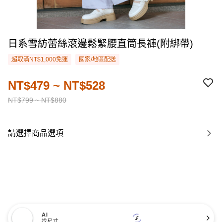
日系雪紡蕾絲滾邊鬆緊腰直筒長褲(附綁帶)
超取滿NT$1,000免運
國家/地區配送
NT$479 ~ NT$528
NT$799 ~ NT$880
請選擇商品選項
AI
找尺寸