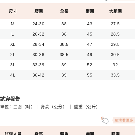
尺寸
腰圍
全長
臀圍
大腿圍
M
24-30
38
43
27.5
L
26-32
38
45
28.5
XL
28-34
38.5
47
29.5
2L
30-36
38.5
49
30.5
3L
33-39
39
52
32
4L
36-42
39
55
33.5
試穿報告
單位：三圍（吋）｜ 身高（公分） ｜ 體重（公斤）
試穿人員
身高
體重
胸圍
腰圍