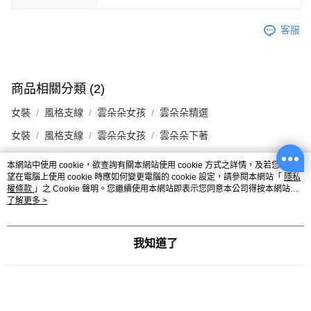
客服
商品相關分類 (2)
女裝
風格支線
雲朵朵女孩
雲朵朵精選
女裝
風格支線
雲朵朵女孩
雲朵朵下著
本網站中使用 cookie，欲查詢有關本網站使用 cookie 方式之詳情，及若您不希
你可能有興趣的商品
全站排行
望在電腦上使用 cookie 時應如何變更電腦的 cookie 設定，請參閱本網站「
隱私
權條款
」之 Cookie 聲明。您繼續使用本網站即表示您同意本公司得按本網站使
用條款之 Cookie 聲明使用 cookie。
了解更多 >
熱門標籤
我知道了