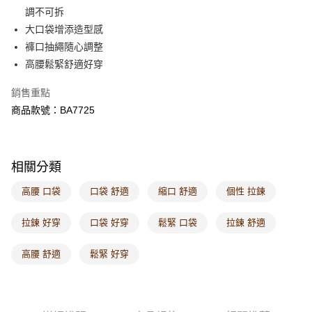
每筆NT$60，滿NT$1,000(含以上)免運費
調不可拆
大口袋增添造型感
7-11取貨付款
褲口抽繩隨心調整
每筆NT$60，滿NT$1,000(含以上)免運費
高腰鬆緊舒適好穿
付款後7-11取貨
銷售重點
每筆NT$60，滿NT$1,000(含以上)免運費
商品款號：BA7725
宅配
每筆NT$120，滿NT$1,000(含以上)免運費
相關分類
付款後門市自取
每筆NT$60，滿NT$1,000(含以上)免運費
高腰 口袋
口袋 舒適
縮口 舒適
個性 拉鍊
海外配送-港/澳/新/馬/泰國專屬
查看運費
拉鍊 好穿
口袋 好穿
鬆緊 口袋
拉鍊 舒適
海外配送-其他亞洲地區
查看運費
高腰 舒適
鬆緊 好穿
海外配送-歐美地區
查看運費