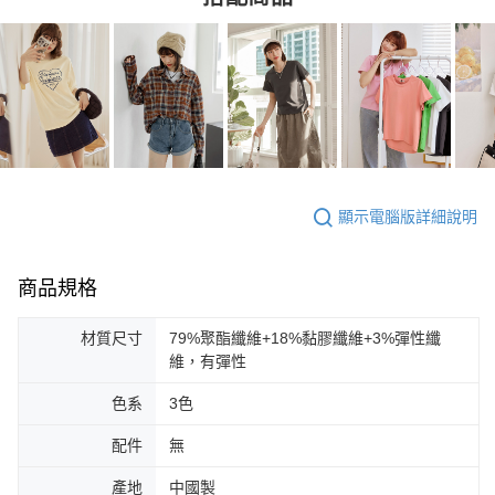
顯示電腦版詳細說明
商品規格
材質尺寸
79%聚酯纖維+18%黏膠纖維+3%彈性纖
維，有彈性
色系
3色
配件
無
產地
中國製