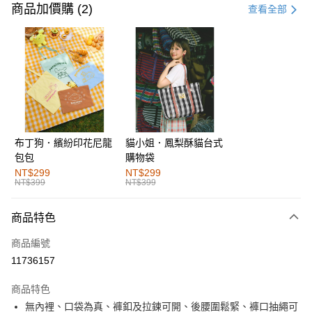
信用卡一次付款
商品加價購 (2)
查看全部
購物金
超商取貨付款
LINE Pay
街口支付
布丁狗．繽紛印花尼龍
貓小姐．鳳梨酥貓台式
運送方式
包包
購物袋
全家取貨付款
NT$299
NT$299
NT$399
NT$399
每筆NT$60，滿NT$1,000(含以上)免運費
付款後全家取貨
商品特色
每筆NT$60，滿NT$1,000(含以上)免運費
商品編號
萊爾富取貨付款
11736157
每筆NT$60，滿NT$1,000(含以上)免運費
商品特色
付款後萊爾富取貨
無內裡、口袋為真、褲釦及拉鍊可開、後腰圍鬆緊、褲口抽繩可