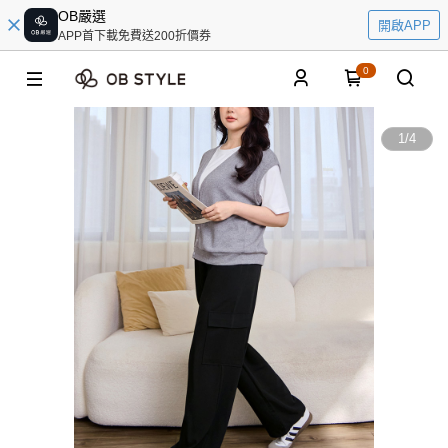
OB嚴選
開啟APP
APP首下載免費送200折價券
0
1
/
4