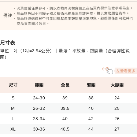
尺寸表
單位：吋（1吋=2.54公分）｜量法：平放量 - 撐開量（合理彈性範
圍）
尺寸
腰圍
全長
臀圍
大腿圍
S
24-30
39
38
24
M
26-32
39.5
40
25
L
28-34
40
42
26
XL
30-36
40.5
44
27