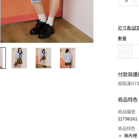
S
尺寸表/試
數量
付款與運
超取滿NT$
付款方式
商品特色
信用卡一
商品編號
11736161
購物金
商品特色
超商取貨
無內裡