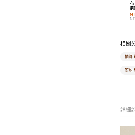
布
尼
NT
NT
相關
抽繩 
簡約 
詳細