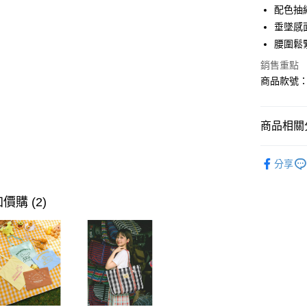
配色抽
LINE Pay
垂墜感
街口支付
腰圍鬆
銷售重點
商品款號：B
運送方式
全家取貨
商品相關分
每筆NT$6
女裝
風
付款後全
分享
每筆NT$6
女裝
風
萊爾富取
價購 (2)
每筆NT$6
付款後萊
每筆NT$6
7-11取貨
每筆NT$6