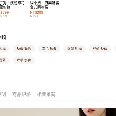
丁狗．繽紛印花
貓小姐．鳳梨酥貓
龍包包
台式購物袋
付款後7-1
$299
NT$299
每筆NT$6
$399
NT$399
宅配
每筆NT$1
分類
付款後門
每筆NT$6
短褲
短褲 簡約
素色 短褲
鬆緊 短褲
舒適 短褲
海外配送-港
鬆緊
垂墜 舒適
海外配送-
海外配送-
說明
商品規格
相關推薦