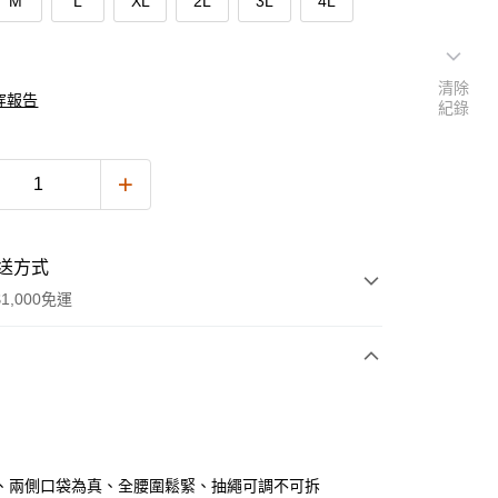
M
L
XL
2L
3L
4L
清除
穿報告
紀錄
送方式
1,000免運
次付款
付款
、兩側口袋為真、全腰圍鬆緊、抽繩可調不可拆