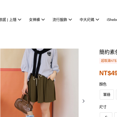
涼感 | 上隱
女神褲
流行服飾
中大尺碼
iSheb
簡約素
超取滿NT$
NT$49
顏色
軍綠
尺寸