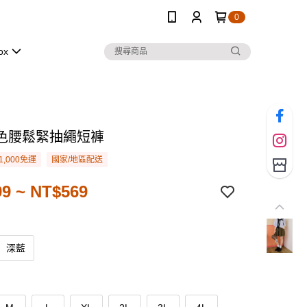
0
ox
色腰鬆緊抽繩短褲
1,000免運
國家/地區配送
9 ~ NT$569
深藍