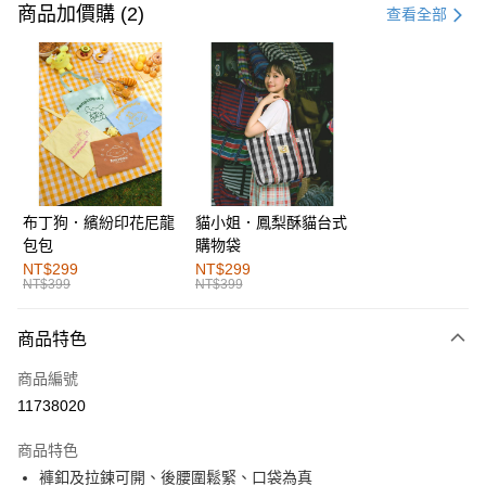
信用卡一次付款
商品加價購 (2)
查看全部
購物金
超商取貨付款
LINE Pay
街口支付
布丁狗．繽紛印花尼龍
貓小姐．鳳梨酥貓台式
運送方式
包包
購物袋
全家取貨付款
NT$299
NT$299
NT$399
NT$399
每筆NT$60，滿NT$1,000(含以上)免運費
付款後全家取貨
商品特色
每筆NT$60，滿NT$1,000(含以上)免運費
商品編號
萊爾富取貨付款
11738020
每筆NT$60，滿NT$1,000(含以上)免運費
商品特色
付款後萊爾富取貨
褲釦及拉鍊可開、後腰圍鬆緊、口袋為真