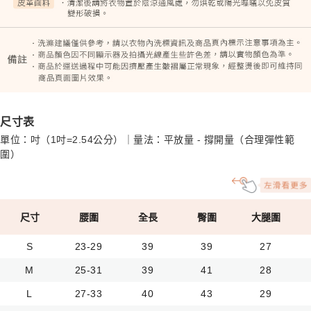
尺寸表
單位：吋（1吋=2.54公分）｜量法：平放量 - 撐開量（合理彈性範
圍）
尺寸
腰圍
全長
臀圍
大腿圍
S
23-29
39
39
27
M
25-31
39
41
28
L
27-33
40
43
29