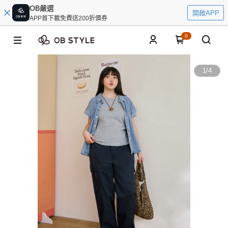
OB嚴選
開啟APP
APP首下載免費送200折價券
0
1
/
4