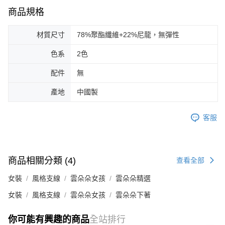
商品規格
材質尺寸
78%聚酯纖維+22%尼龍，無彈性
色系
2色
配件
無
產地
中國製
客服
商品相關分類 (4)
查看全部
女裝
風格支線
雲朵朵女孩
雲朵朵精選
女裝
風格支線
雲朵朵女孩
雲朵朵下著
你可能有興趣的商品
全站排行