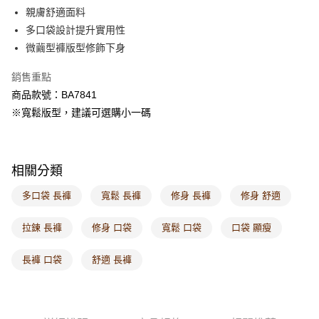
每筆NT$60，滿NT$1,000(含以上)免運費
親膚舒適面料
多口袋設計提升實用性
7-11取貨付款
微繭型褲版型修飾下身
每筆NT$60，滿NT$1,000(含以上)免運費
銷售重點
付款後7-11取貨
商品款號：BA7841
每筆NT$60，滿NT$1,000(含以上)免運費
※寬鬆版型，建議可選購小一碼
宅配
每筆NT$120，滿NT$1,000(含以上)免運費
相關分類
付款後門市自取
每筆NT$60，滿NT$1,000(含以上)免運費
多口袋 長褲
寬鬆 長褲
修身 長褲
修身 舒適
海外配送-港/澳/新/馬/泰國專屬
查看運費
拉鍊 長褲
修身 口袋
寬鬆 口袋
口袋 顯瘦
海外配送-其他亞洲地區
查看運費
長褲 口袋
舒適 長褲
海外配送-歐美地區
查看運費