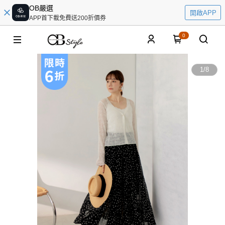
OB嚴選
開啟APP
APP首下載免費送200折價券
0
1
/
8