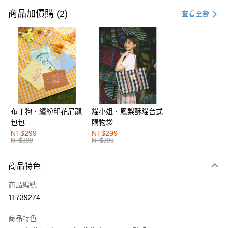
信用卡一次付款
商品加價購 (2)
查看全部
購物金
超商取貨付款
LINE Pay
街口支付
布丁狗．繽紛印花尼龍
貓小姐．鳳梨酥貓台式
運送方式
包包
購物袋
全家取貨付款
NT$299
NT$299
NT$399
NT$399
每筆NT$60，滿NT$1,000(含以上)免運費
付款後全家取貨
商品特色
每筆NT$60，滿NT$1,000(含以上)免運費
商品編號
萊爾富取貨付款
11739274
每筆NT$60，滿NT$1,000(含以上)免運費
商品特色
付款後萊爾富取貨