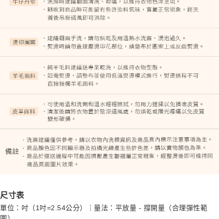
尺寸表
單位：吋（1吋=2.54公分）｜量法：平放量 - 撐開量（合理彈性範
圍）