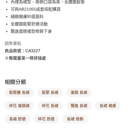
內裡為裙型、兩側口袋為真、全腰圍鬆緊
每筆NT$60，滿NT$1,000(含以上)免運費
可與AB21065成套搭配購買
細緻親膚紗感面料
7-11取貨付款
全腰圍鬆緊舒適活動
每筆NT$60，滿NT$1,000(含以上)免運費
飄逸蛋糕裙型修飾下身
付款後7-11取貨
銷售重點
每筆NT$60，滿NT$1,000(含以上)免運費
商品款號：CA3227
宅配
※臀圍量第一條拼接處
每筆NT$120，滿NT$1,000(含以上)免運費
付款後門市自取
相關分類
每筆NT$60，滿NT$1,000(含以上)免運費
鬆緊腰 長裙
鬆緊 長裙
蛋糕 長裙
海外配送-港/澳/新/馬/泰國專屬
查看運費
海外配送-其他亞洲地區
查看運費
碎花 蛋糕裙
碎花 長裙
飄逸 長裙
長裙 親膚
海外配送-歐美地區
查看運費
長裙 舒適
碎花 舒適
長裙 修飾