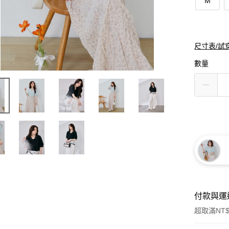
M
尺寸表/試
數量
付款與運
超取滿NT$