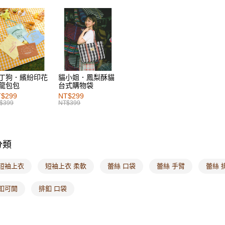
每筆NT$6
付款後萊
每筆NT$6
7-11取貨
每筆NT$6
丁狗．繽紛印花
貓小姐．鳳梨酥貓
龍包包
台式購物袋
付款後7-1
$299
NT$299
每筆NT$6
$399
NT$399
宅配
每筆NT$1
分類
付款後門
每筆NT$6
 短袖上衣
短袖上衣 柔軟
蕾絲 口袋
蕾絲 手臂
蕾絲 
海外配送-港
 釦可開
排釦 口袋
海外配送-
海外配送-