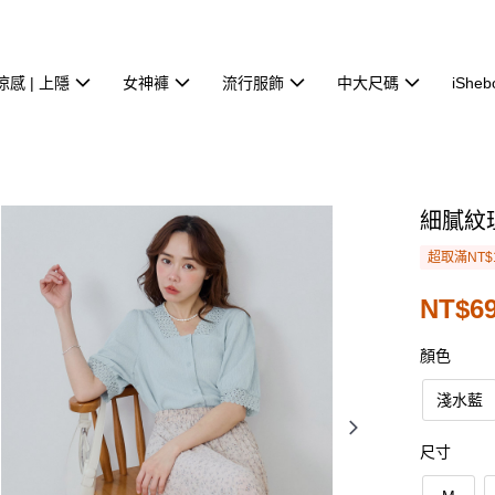
涼感 | 上隱
女神褲
流行服飾
中大尺碼
iSheb
細膩紋
超取滿NT$
NT$69
顏色
淺水藍
尺寸