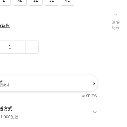
L
XL
2L
3L
4L
清除
穿報告
紀錄
AI
找尺寸
送方式
1,000免運