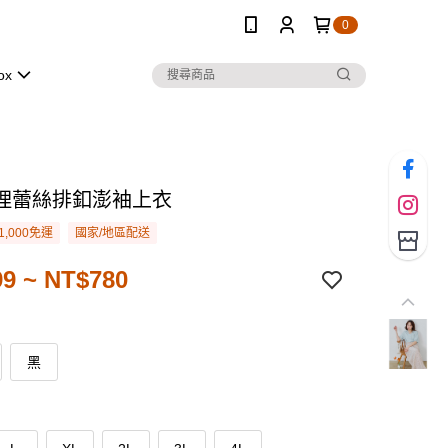
0
ox
理蕾絲排釦澎袖上衣
1,000免運
國家/地區配送
9 ~ NT$780
黑