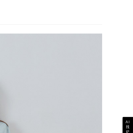
AI
找
尺