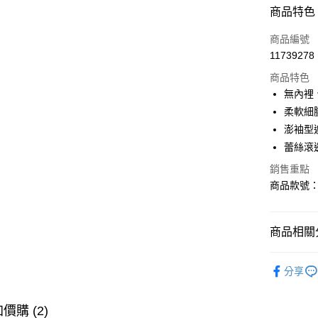
付款方式
商品特色
信用卡一
商品編號
11739278
購物金
商品特色
超商取貨
無內裡
柔軟細
LINE Pay
澎袖型
街口支付
蕾絲滾
銷售重點
商品款號：A
運送方式
全家取貨
商品相關分
每筆NT$6
女裝
上
付款後全
分享
每筆NT$6
女裝
上
萊爾富取
女裝
特
價購 (2)