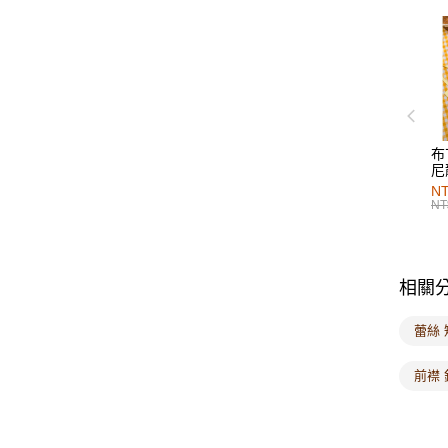
布
尼
NT
NT
相關
蕾絲
前襟