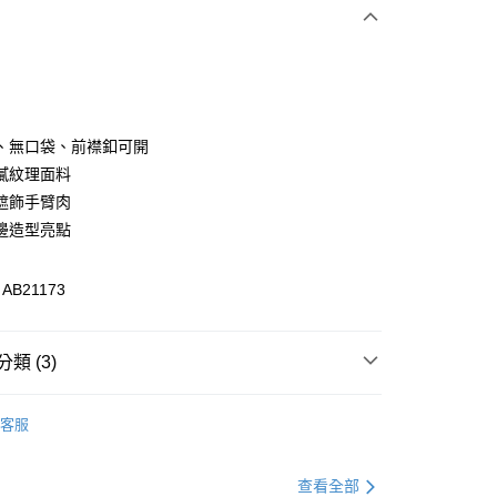
次付款
付款
、無口袋、前襟釦可開
膩紋理面料
遮飾手臂肉
邊造型亮點
B21173
付款
類 (3)
0，滿NT$1,000(含以上)免運費
衣
上衣全系列
家取貨
客服
0，滿NT$1,000(含以上)免運費
衣
短袖
貨付款
別企劃
仙女企劃
韓系浪漫穿搭
查看全部