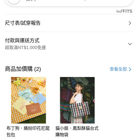
尺寸表/試穿報告
付款與運送方式
超取滿NT$1,000免運
付款方式
信用卡一次付款
商品加價購 (2)
查看全部
購物金
超商取貨付款
LINE Pay
街口支付
布丁狗．繽紛印花尼龍
貓小姐．鳳梨酥貓台式
運送方式
包包
購物袋