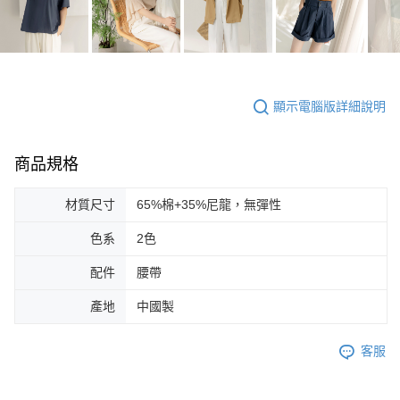
顯示電腦版詳細說明
商品規格
材質尺寸
65%棉+35%尼龍，無彈性
色系
2色
配件
腰帶
產地
中國製
客服