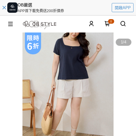
OB嚴選
開啟APP
APP首下載免費送200折價券
0
1
/
4