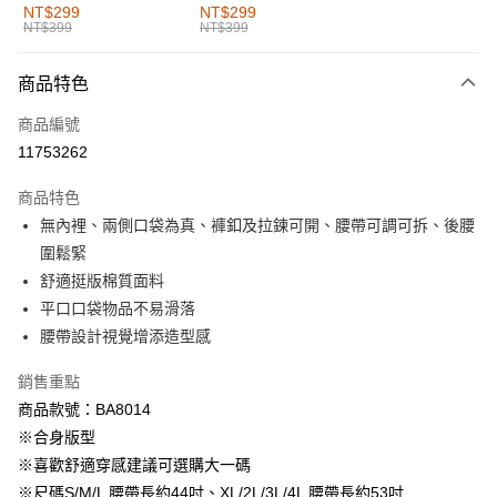
全家取貨付款
NT$299
NT$299
NT$399
NT$399
每筆NT$60，滿NT$1,000(含以上)免運費
付款後全家取貨
商品特色
每筆NT$60，滿NT$1,000(含以上)免運費
商品編號
萊爾富取貨付款
11753262
每筆NT$60，滿NT$1,000(含以上)免運費
商品特色
付款後萊爾富取貨
無內裡、兩側口袋為真、褲釦及拉鍊可開、腰帶可調可拆、後腰
每筆NT$60，滿NT$1,000(含以上)免運費
圍鬆緊
舒適挺版棉質面料
7-11取貨付款
平口口袋物品不易滑落
每筆NT$60，滿NT$1,000(含以上)免運費
腰帶設計視覺增添造型感
付款後7-11取貨
銷售重點
每筆NT$60，滿NT$1,000(含以上)免運費
商品款號：BA8014
宅配
※合身版型
每筆NT$120，滿NT$1,000(含以上)免運費
※喜歡舒適穿感建議可選購大一碼
※尺碼S/M/L 腰帶長約44吋、XL/2L/3L/4L 腰帶長約53吋