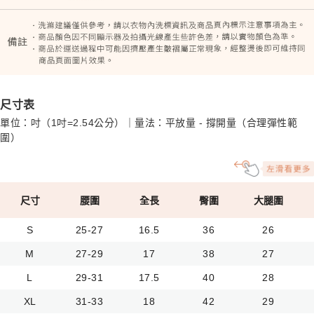
尺寸表
單位：吋（1吋=2.54公分）｜量法：平放量 - 撐開量（合理彈性範
圍）
尺寸
腰圍
全長
臀圍
大腿圍
S
25-27
16.5
36
26
M
27-29
17
38
27
L
29-31
17.5
40
28
XL
31-33
18
42
29