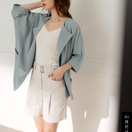
AI
找
尺