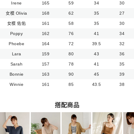
Irene
165
59
34
30
女模 Olivia
168
62
35
27
女模 佑佑
161
58
35
30
Poppy
162
76
41
34
Phoebe
164
72
39.5
32
Lara
159
80
43
36
Sarah
157
78
41
35
Bonnie
163
90
45
39
Winnie
161
85
43.5
38
搭配商品