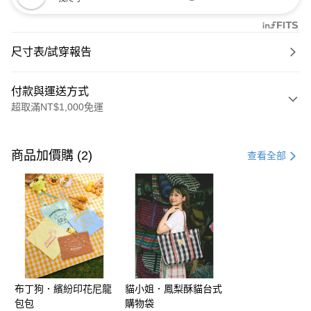
尺寸表/試穿報告
付款與運送方式
超取滿NT$1,000免運
付款方式
信用卡一次付款
商品加價購 (2)
查看全部
購物金
超商取貨付款
LINE Pay
街口支付
布丁狗．繽紛印花尼龍
貓小姐．鳳梨酥貓台式
運送方式
包包
購物袋