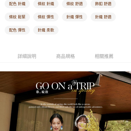
付款後門市自取
配色 針織
條紋 針織
條紋 舒適
飾釦 舒適
每筆NT$60，滿NT$1,000(含以上)免運費
條紋 鬆緊
條紋 彈性
針織 彈性
針織 舒適
海外配送-港/澳/新/馬/泰國專屬
查看運費
配色 彈性
針織 柔軟
海外配送-其他亞洲地區
查看運費
海外配送-歐美地區
查看運費
詳細說明
商品規格
相關推薦