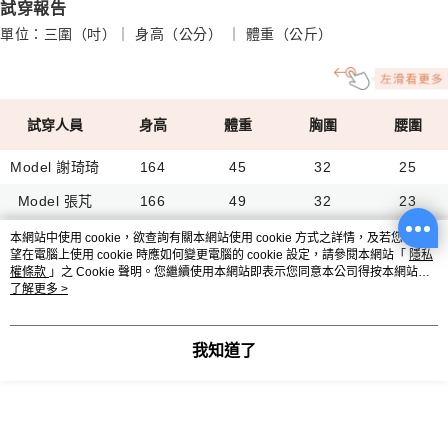
試穿報告
單位：三圍（吋）｜ 身高（公分） ｜ 體重（公斤）
試穿人員
身高
體重
胸圍
腰圍
Model 謝琦琦
164
45
32
25
Model 張芃
166
49
32
23
Fay
158
58
35
30
本網站中使用 cookie，欲查詢有關本網站使用 cookie 方式之詳情，及若您不希
望在電腦上使用 cookie 時應如何變更電腦的 cookie 設定，請參閱本網站「
隱私
Kelly
158
63
37
32
權條款
」之 Cookie 聲明。您繼續使用本網站即表示您同意本公司得按本網站使
用條款之 Cookie 聲明使用 cookie。
了解更多 >
女模 Olivia
168
62
35
27
Lara
159
80
43
36
我知道了
Bonnie
163
90
45
39
搭配商品