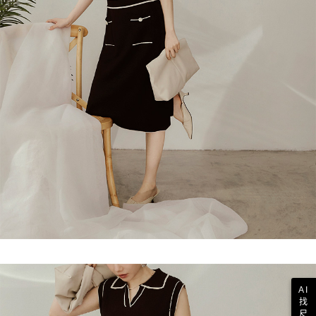
AI
找
尺