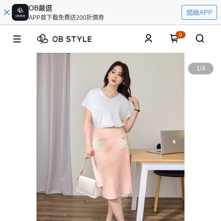
OB嚴選
開啟APP
APP首下載免費送200折價券
0
1
/
4