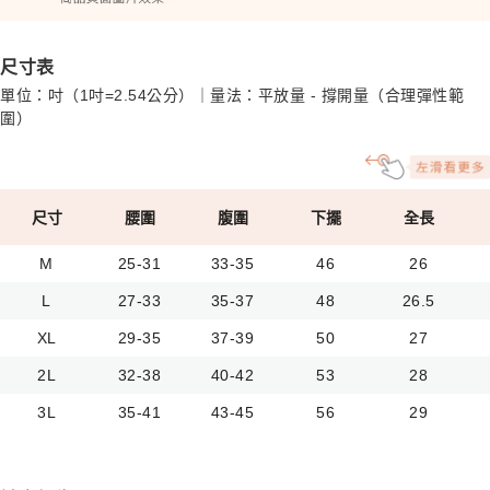
尺寸表
單位：吋（1吋=2.54公分）｜量法：平放量 - 撐開量（合理彈性範
圍）
尺寸
腰圍
腹圍
下擺
全長
M
25-31
33-35
46
26
L
27-33
35-37
48
26.5
XL
29-35
37-39
50
27
2L
32-38
40-42
53
28
3L
35-41
43-45
56
29