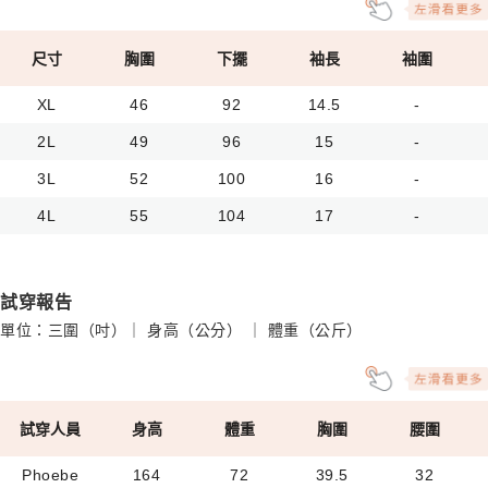
尺寸
胸圍
下擺
袖長
袖圍
XL
46
92
14.5
-
2L
49
96
15
-
3L
52
100
16
-
4L
55
104
17
-
試穿報告
單位：三圍（吋）｜ 身高（公分） ｜ 體重（公斤）
試穿人員
身高
體重
胸圍
腰圍
Phoebe
164
72
39.5
32