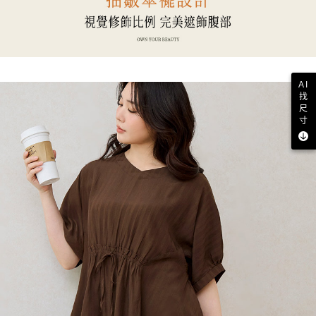
AI
找
尺
寸