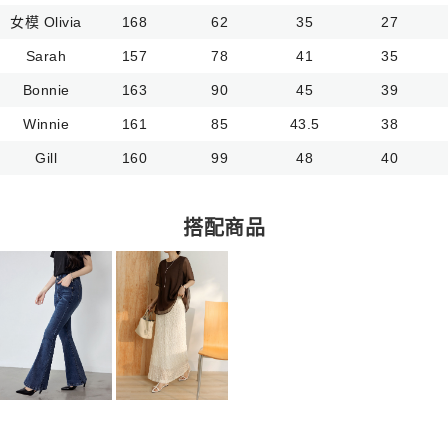
女模 Olivia
168
62
35
27
Sarah
157
78
41
35
Bonnie
163
90
45
39
Winnie
161
85
43.5
38
Gill
160
99
48
40
搭配商品