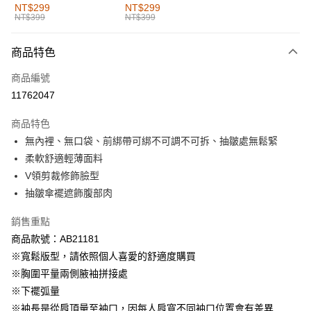
全家取貨付款
NT$299
NT$299
NT$399
NT$399
每筆NT$60，滿NT$1,000(含以上)免運費
付款後全家取貨
商品特色
每筆NT$60，滿NT$1,000(含以上)免運費
商品編號
萊爾富取貨付款
11762047
每筆NT$60，滿NT$1,000(含以上)免運費
商品特色
付款後萊爾富取貨
無內裡、無口袋、前綁帶可綁不可調不可拆、抽皺處無鬆緊
每筆NT$60，滿NT$1,000(含以上)免運費
柔軟舒適輕薄面料
V領剪裁修飾臉型
7-11取貨付款
抽皺傘襬遮飾腹部肉
每筆NT$60，滿NT$1,000(含以上)免運費
銷售重點
付款後7-11取貨
商品款號：AB21181
每筆NT$60，滿NT$1,000(含以上)免運費
※寬鬆版型，請依照個人喜愛的舒適度購買
宅配
※胸圍平量兩側腋袖拼接處
每筆NT$120，滿NT$1,000(含以上)免運費
※下襬弧量
※袖長是從肩頂量至袖口，因每人肩寬不同袖口位置會有差異