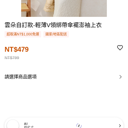
雲朵自訂款-輕薄V領綁帶傘襬澎袖上衣
超取滿NT$1,000免運
國家/地區配送
NT$479
NT$799
請選擇商品選項
AI
找尺寸