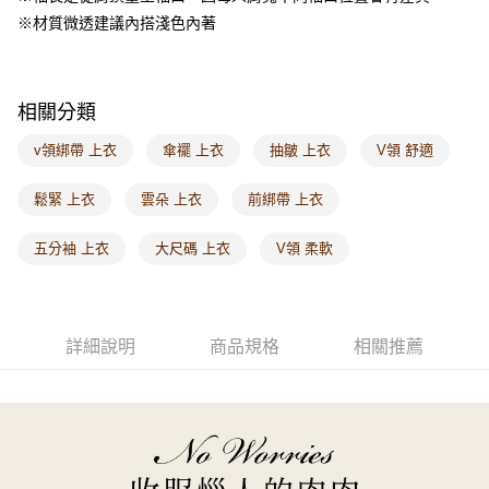
付款後門市自取
※材質微透建議內搭淺色內著
每筆NT$60，滿NT$1,000(含以上)免運費
海外配送-港/澳/新/馬/泰國專屬
查看運費
相關分類
海外配送-其他亞洲地區
查看運費
v領綁帶 上衣
傘襬 上衣
抽皺 上衣
V領 舒適
海外配送-歐美地區
查看運費
鬆緊 上衣
雲朵 上衣
前綁帶 上衣
五分袖 上衣
大尺碼 上衣
V領 柔軟
詳細說明
商品規格
相關推薦