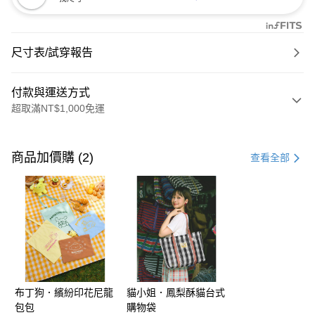
尺寸表/試穿報告
付款與運送方式
超取滿NT$1,000免運
付款方式
信用卡一次付款
商品加價購 (2)
查看全部
購物金
超商取貨付款
LINE Pay
街口支付
布丁狗．繽紛印花尼龍
貓小姐．鳳梨酥貓台式
運送方式
包包
購物袋