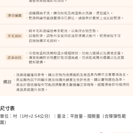
尺寸表
單位：吋（1吋=2.54公分）｜量法：平放量 - 撐開量（合理彈性範
圍）