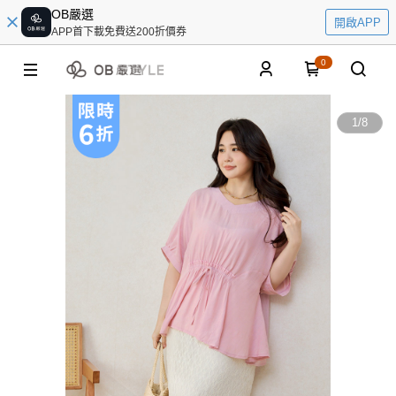
OB嚴選
開啟APP
APP首下載免費送200折價券
0
1
/
8