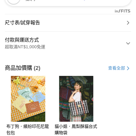
尺寸表/試穿報告
付款與運送方式
超取滿NT$1,000免運
付款方式
信用卡一次付款
商品加價購 (2)
查看全部
購物金
超商取貨付款
LINE Pay
街口支付
布丁狗．繽紛印花尼龍
貓小姐．鳳梨酥貓台式
運送方式
包包
購物袋