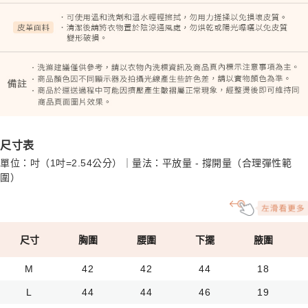
尺寸表
單位：吋（1吋=2.54公分）｜量法：平放量 - 撐開量（合理彈性範
圍）
尺寸
胸圍
腰圍
下擺
腋圍
M
42
42
44
18
L
44
44
46
19