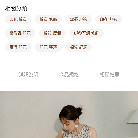
付款後門市自取
相關分類
每筆NT$60，滿NT$1,000(含以上)免運費
印花 棉質
棉質 修飾
傘襬 舒適
印花 舒適
海外配送-港/澳/新/馬/泰國專屬
查看運費
海外配送-其他亞洲地區
查看運費
變形蟲 印花
棉質 度假
綁帶可調 修飾
海外配送-歐美地區
查看運費
度假 印花
印花 輕薄
棉質 舒適
詳細說明
商品規格
相關推薦