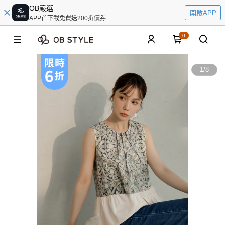
OB嚴選
開啟APP
APP首下載免費送200折價券
0
1
/
8