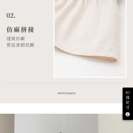
AI
找
尺
寸