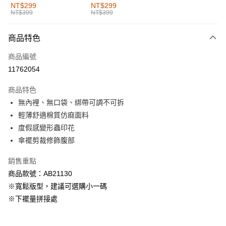
全家取貨付款
NT$299
NT$299
NT$399
NT$399
每筆NT$60，滿NT$1,000(含以上)免運費
付款後全家取貨
商品特色
每筆NT$60，滿NT$1,000(含以上)免運費
商品編號
萊爾富取貨付款
11762054
每筆NT$60，滿NT$1,000(含以上)免運費
商品特色
付款後萊爾富取貨
無內裡、無口袋、綁帶可調不可拆
每筆NT$60，滿NT$1,000(含以上)免運費
輕薄舒適棉質仿麻面料
度假感變形蟲印花
7-11取貨付款
傘襬剪裁修飾腹部
每筆NT$60，滿NT$1,000(含以上)免運費
銷售重點
付款後7-11取貨
商品款號：AB21130
每筆NT$60，滿NT$1,000(含以上)免運費
※寬鬆版型，建議可選購小一碼
宅配
※下襬量拼接處
每筆NT$120，滿NT$1,000(含以上)免運費