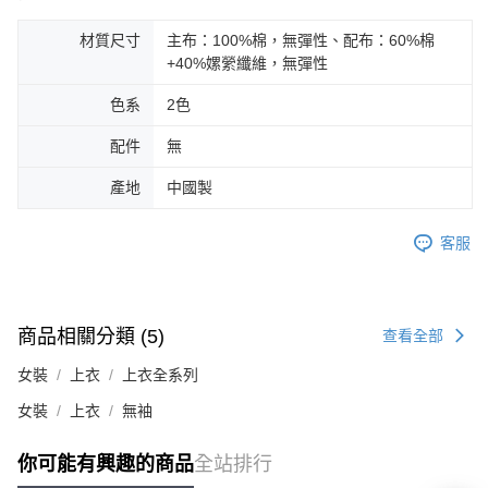
材質尺寸
主布：100%棉，無彈性、配布：60%棉
+40%嫘縈纖維，無彈性
色系
2色
配件
無
產地
中國製
客服
商品相關分類 (5)
查看全部
女裝
上衣
上衣全系列
女裝
上衣
無袖
你可能有興趣的商品
全站排行