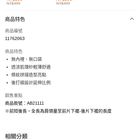
NT$399
NT$399
每筆NT$60，滿NT$1,000(含以上)免運費
付款後全家取貨
商品特色
每筆NT$60，滿NT$1,000(含以上)免運費
商品編號
萊爾富取貨付款
11762063
每筆NT$60，滿NT$1,000(含以上)免運費
商品特色
付款後萊爾富取貨
無內裡、無口袋
每筆NT$60，滿NT$1,000(含以上)免運費
透涼肌理紗輕薄舒適
條紋拼接造型亮點
7-11取貨付款
後打褶設計延伸比例
每筆NT$60，滿NT$1,000(含以上)免運費
銷售重點
付款後7-11取貨
商品款號：AB21111
每筆NT$60，滿NT$1,000(含以上)免運費
※前短後長，全長為肩領量至前片下襬-後片下襬的長度
宅配
每筆NT$120，滿NT$1,000(含以上)免運費
相關分類
付款後門市自取