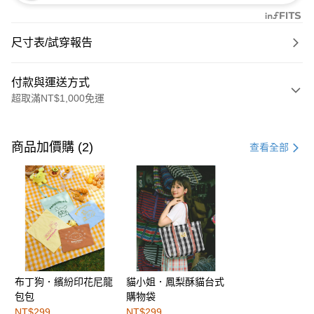
尺寸表/試穿報告
付款與運送方式
超取滿NT$1,000免運
付款方式
信用卡一次付款
商品加價購 (2)
查看全部
購物金
超商取貨付款
LINE Pay
街口支付
布丁狗．繽紛印花尼龍
貓小姐．鳳梨酥貓台式
運送方式
包包
購物袋
全家取貨付款
NT$299
NT$299