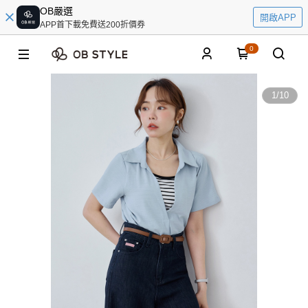
OB嚴選
開啟APP
APP首下載免費送200折價券
0
1
/
10