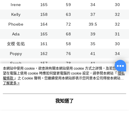
Irene
165
59
34
30
Kelly
158
63
37
32
Phoebe
164
72
39.5
32
Ada
165
68
39
31
女模 佑佑
161
58
35
30
Poppy
162
76
41
34
Sarah
157
78
41
35
本網站中使用 cookie，欲查詢有關本網站使用 cookie 方式之詳情，及若您不希
Bonnie
163
90
45
39
望在電腦上使用 cookie 時應如何變更電腦的 cookie 設定，請參閱本網站「
隱私
權條款
」之 Cookie 聲明。您繼續使用本網站即表示您同意本公司得按本網站使
Winnie
161
85
43.5
38
用條款之 Cookie 聲明使用 cookie。
了解更多 >
Lara
159
80
43
36
我知道了
Alma
168
105
47
42
Gill
160
99
48
40