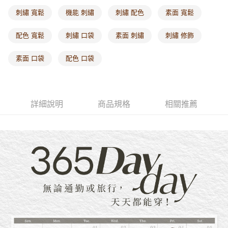
付款後門市自取
刺繡 寬鬆
機能 刺繡
刺繡 配色
素面 寬鬆
每筆NT$60，滿NT$1,000(含以上)免運費
配色 寬鬆
刺繡 口袋
素面 刺繡
刺繡 修飾
海外配送-港/澳/新/馬/泰國專屬
查看運費
素面 口袋
配色 口袋
海外配送-其他亞洲地區
查看運費
海外配送-歐美地區
查看運費
詳細說明
商品規格
相關推薦