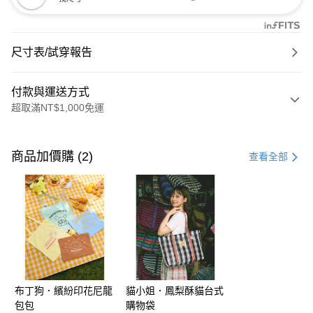
尺寸表/試穿報告
付款與運送方式
超取滿NT$1,000免運
付款方式
信用卡一次付款
商品加價購 (2)
查看全部
購物金
超商取貨付款
LINE Pay
街口支付
布丁狗．繽紛印花尼龍
貓小姐．鳳梨酥貓台式
運送方式
包包
購物袋