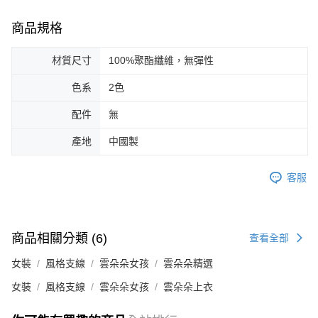
商品規格
材質尺寸
100%聚酯纖維，無彈性
色系
2色
配件
無
產地
中國製
客服
商品相關分類 (6)
查看全部
女裝
風格支線
雲朵朵女孩
雲朵朵精選
女裝
風格支線
雲朵朵女孩
雲朵朵上衣