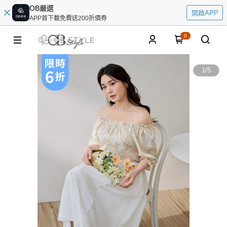
OB嚴選
開啟APP
APP首下載免費送200折價券
0
1
/
5