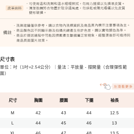
尺寸表
單位：吋（1吋=2.54公分）｜量法：平放量 - 撐開量（合理彈性範
圍）
尺寸
胸圍
腰圍
下擺
袖長
M
42
43
44
12.5
L
44
45
46
13
XL
46
47
48
13.5