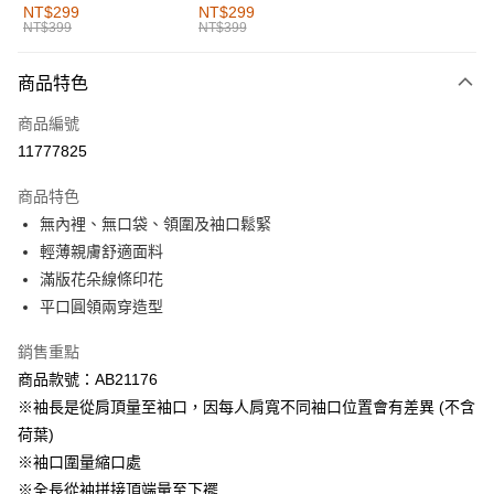
全家取貨付款
NT$299
NT$299
NT$399
NT$399
每筆NT$60，滿NT$1,000(含以上)免運費
付款後全家取貨
商品特色
每筆NT$60，滿NT$1,000(含以上)免運費
商品編號
萊爾富取貨付款
11777825
每筆NT$60，滿NT$1,000(含以上)免運費
商品特色
付款後萊爾富取貨
無內裡、無口袋、領圍及袖口鬆緊
每筆NT$60，滿NT$1,000(含以上)免運費
輕薄親膚舒適面料
滿版花朵線條印花
7-11取貨付款
平口圓領兩穿造型
每筆NT$60，滿NT$1,000(含以上)免運費
銷售重點
付款後7-11取貨
商品款號：AB21176
每筆NT$60，滿NT$1,000(含以上)免運費
※袖長是從肩頂量至袖口，因每人肩寬不同袖口位置會有差異 (不含
宅配
荷葉)
每筆NT$120，滿NT$1,000(含以上)免運費
※袖口圍量縮口處
※全長從袖拼接頂端量至下襬