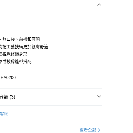
次付款
付款
、無口袋、前襟釦可開
高捻工藝技術更加親膚舒適
理視覺修飾身形
罩或披肩造型搭配
A0200
付款
類 (3)
0，滿NT$1,000(含以上)免運費
衣
上衣全系列
家取貨
客服
0，滿NT$1,000(含以上)免運費
衣
長袖
貨付款
別企劃
本季主打
查看全部