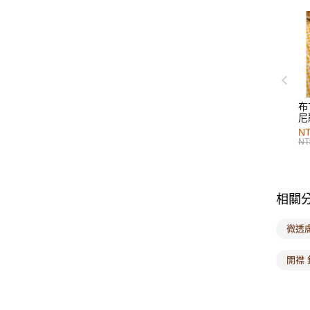
布
尼
NT
NT
相關
微透
開襟 