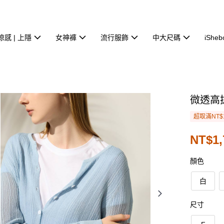
涼感 | 上隱
女神褲
流行服飾
中大尺碼
iSheb
微透高
超取滿NT$
NT$1,
顏色
白
尺寸