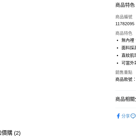
付款方式
商品特色
信用卡一
商品編號
11782095
購物金
商品特色
超商取貨
無內裡
面料採
LINE Pay
直紋肌
街口支付
可當外
銷售重點
商品款號：H
運送方式
全家取貨
商品相關分
每筆NT$6
女裝
上
付款後全
分享
每筆NT$6
女裝
上
萊爾富取
女裝
特
價購 (2)