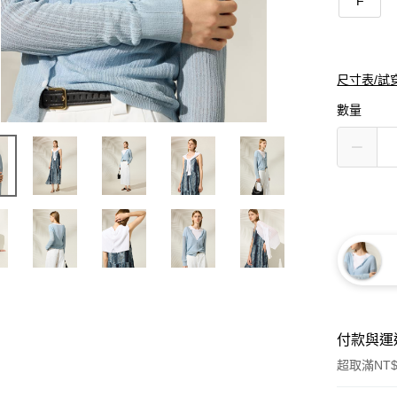
F
尺寸表/試
數量
付款與運
超取滿NT$