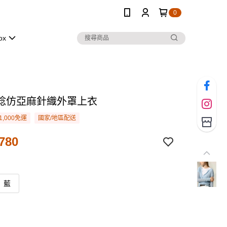
0
ox
捻仿亞麻針織外罩上衣
1,000免運
國家/地區配送
780
藍