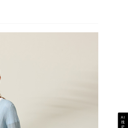
AI
找
尺