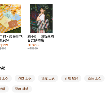
每筆NT$6
付款後萊
每筆NT$6
7-11取貨
每筆NT$6
丁狗．繽紛印花
貓小姐．鳳梨酥貓
龍包包
台式購物袋
付款後7-1
$299
NT$299
每筆NT$6
$399
NT$399
宅配
每筆NT$1
分類
付款後門
每筆NT$6
膚 上衣
微透 上衣
針織 上衣
針織 披肩
亞麻 上衣
海外配送-港
針織
亞麻 針織
海外配送-
海外配送-