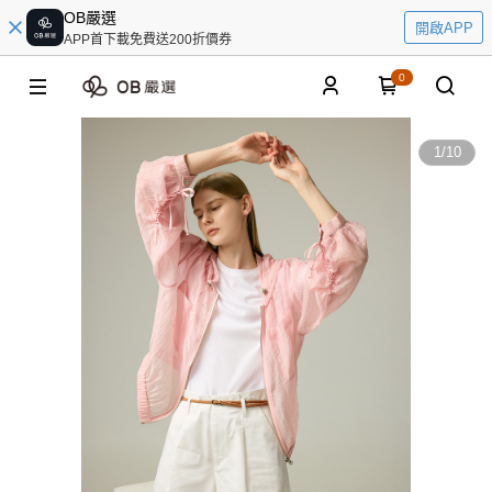
OB嚴選
開啟APP
APP首下載免費送200折價券
0
1
/
10