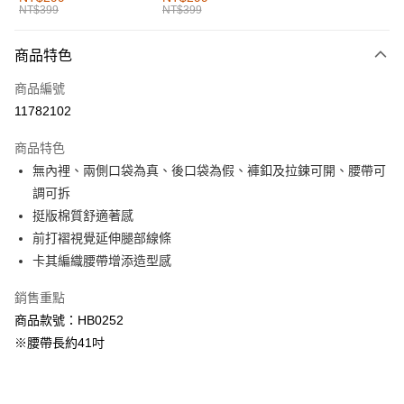
NT$399
NT$399
每筆NT$60，滿NT$1,000(含以上)免運費
付款後全家取貨
商品特色
每筆NT$60，滿NT$1,000(含以上)免運費
商品編號
萊爾富取貨付款
11782102
每筆NT$60，滿NT$1,000(含以上)免運費
商品特色
付款後萊爾富取貨
無內裡、兩側口袋為真、後口袋為假、褲釦及拉鍊可開、腰帶可
每筆NT$60，滿NT$1,000(含以上)免運費
調可拆
挺版棉質舒適著感
7-11取貨付款
前打褶視覺延伸腿部線條
每筆NT$60，滿NT$1,000(含以上)免運費
卡其編織腰帶增添造型感
付款後7-11取貨
銷售重點
每筆NT$60，滿NT$1,000(含以上)免運費
商品款號：HB0252
宅配
※腰帶長約41吋
每筆NT$120，滿NT$1,000(含以上)免運費
付款後門市自取