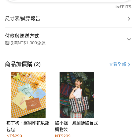
尺寸表/試穿報告
付款與運送方式
超取滿NT$1,000免運
付款方式
信用卡一次付款
商品加價購 (2)
查看全部
購物金
超商取貨付款
LINE Pay
街口支付
布丁狗．繽紛印花尼龍
貓小姐．鳳梨酥貓台式
運送方式
包包
購物袋
全家取貨付款
NT$299
NT$299