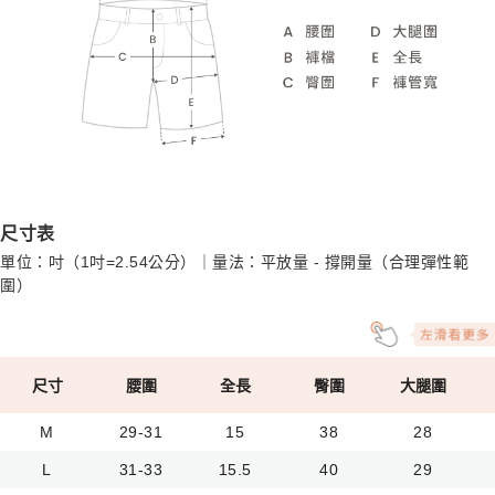
尺寸表
單位：吋（1吋=2.54公分）｜量法：平放量 - 撐開量（合理彈性範
圍）
尺寸
腰圍
全長
臀圍
大腿圍
M
29-31
15
38
28
L
31-33
15.5
40
29