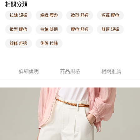
相關分類
每筆NT$60，滿NT$1,000(含以上)免運費
拉鍊 短褲
編織 腰帶
造型 舒適
短褲 腰帶
海外配送-港/澳/新/馬/泰國專屬
查看運費
海外配送-其他亞洲地區
查看運費
造型 腰帶
拉鍊 舒適
腰帶 舒適
舒適 短褲
海外配送-歐美地區
查看運費
線條 舒適
俐落 拉鍊
詳細說明
商品規格
相關推薦