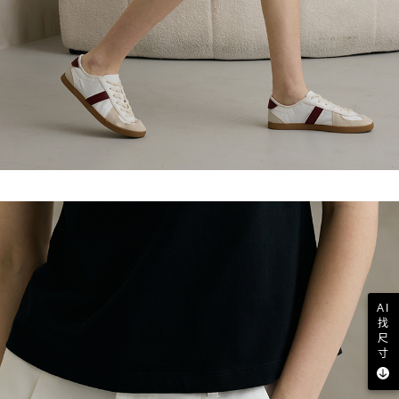
AI
找
尺
寸