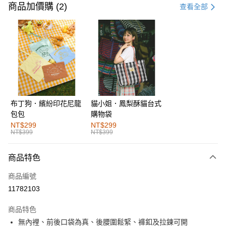
信用卡一次付款
商品加價購 (2)
查看全部
購物金
超商取貨付款
LINE Pay
街口支付
布丁狗．繽紛印花尼龍
貓小姐．鳳梨酥貓台式
運送方式
包包
購物袋
全家取貨付款
NT$299
NT$299
NT$399
NT$399
每筆NT$60，滿NT$1,000(含以上)免運費
付款後全家取貨
商品特色
每筆NT$60，滿NT$1,000(含以上)免運費
商品編號
萊爾富取貨付款
11782103
每筆NT$60，滿NT$1,000(含以上)免運費
商品特色
付款後萊爾富取貨
無內裡、前後口袋為真、後腰圍鬆緊、褲釦及拉鍊可開