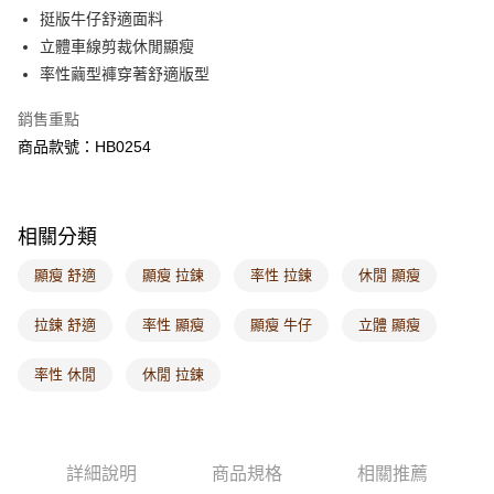
每筆NT$60，滿NT$1,000(含以上)免運費
挺版牛仔舒適面料
立體車線剪裁休閒顯瘦
7-11取貨付款
率性繭型褲穿著舒適版型
每筆NT$60，滿NT$1,000(含以上)免運費
銷售重點
付款後7-11取貨
商品款號：HB0254
每筆NT$60，滿NT$1,000(含以上)免運費
宅配
每筆NT$120，滿NT$1,000(含以上)免運費
相關分類
付款後門市自取
顯瘦 舒適
顯瘦 拉鍊
率性 拉鍊
休閒 顯瘦
每筆NT$60，滿NT$1,000(含以上)免運費
拉鍊 舒適
率性 顯瘦
顯瘦 牛仔
立體 顯瘦
海外配送-港/澳/新/馬/泰國專屬
查看運費
率性 休閒
休閒 拉鍊
海外配送-其他亞洲地區
查看運費
海外配送-歐美地區
查看運費
詳細說明
商品規格
相關推薦