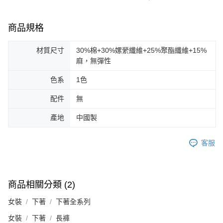
商品規格
材質尺寸
30%棉+30%嫘縈纖維+25%聚酯纖維+15%
麻，無彈性
色系
1色
配件
無
產地
中國製
客服
商品相關分類 (2)
女裝
下著
下著全系列
女裝
下著
長褲