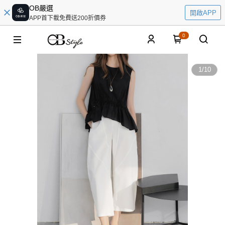
OB嚴選
開啟APP
APP首下載免費送200折價券
0
1
/
10