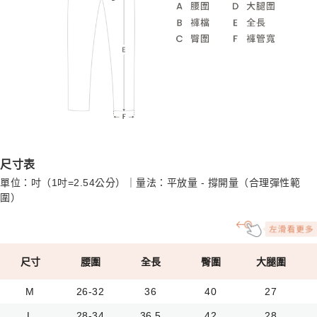
尺寸表
單位：吋（1吋=2.54公分）｜量法：平放量 - 撐開量（合理彈性範
圍）
尺寸
腰圍
全長
臀圍
大腿圍
M
26-32
36
40
27
L
28-34
36.5
42
28