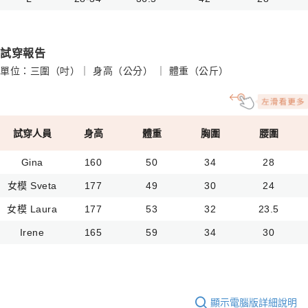
試穿報告
單位：三圍（吋）｜ 身高（公分） ｜ 體重（公斤）
試穿人員
身高
體重
胸圍
腰圍
Gina
160
50
34
28
女模 Sveta
177
49
30
24
女模 Laura
177
53
32
23.5
Irene
165
59
34
30
顯示電腦版詳細說明