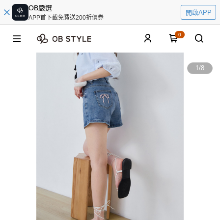
OB嚴選
開啟APP
APP首下載免費送200折價券
0
1
/
8