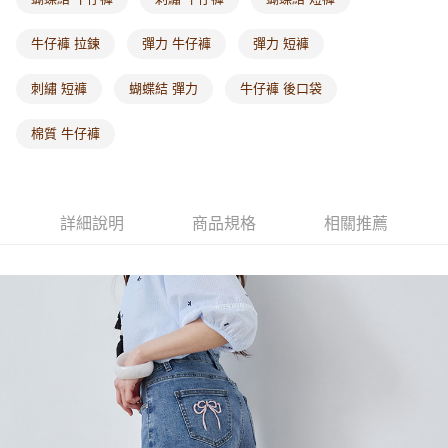
每筆NT$60，滿NT$1,000(含以上)免運費
牛仔褲 拉鍊
彈力 牛仔褲
彈力 短褲
海外配送-港/澳/新/馬/泰國專屬
查看運費
刺繡 短褲
蝴蝶結 彈力
牛仔褲 後口袋
海外配送-其他亞洲地區
查看運費
海外配送-歐美地區
查看運費
棉質 牛仔褲
詳細說明
商品規格
相關推薦