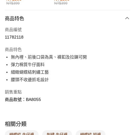
NT$399
NT$399
每筆NT$60，滿NT$1,000(含以上)免運費
付款後全家取貨
商品特色
每筆NT$60，滿NT$1,000(含以上)免運費
商品編號
萊爾富取貨付款
11782118
每筆NT$60，滿NT$1,000(含以上)免運費
商品特色
付款後萊爾富取貨
無內裡、前後口袋為真、褲釦及拉鍊可開
每筆NT$60，滿NT$1,000(含以上)免運費
彈力棉質牛仔面料
細緻蝴蝶結刺繡工藝
7-11取貨付款
腰頭不收邊抓毛設計
每筆NT$60，滿NT$1,000(含以上)免運費
銷售重點
付款後7-11取貨
商品款號：BA8055
每筆NT$60，滿NT$1,000(含以上)免運費
宅配
每筆NT$120，滿NT$1,000(含以上)免運費
相關分類
付款後門市自取
蝴蝶結 牛仔褲
刺繡 牛仔褲
蝴蝶結 短褲