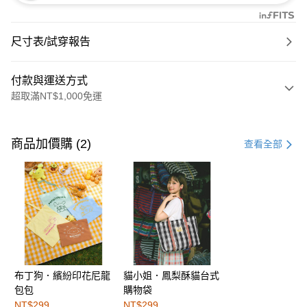
尺寸表/試穿報告
付款與運送方式
超取滿NT$1,000免運
付款方式
信用卡一次付款
商品加價購 (2)
查看全部
購物金
超商取貨付款
LINE Pay
街口支付
布丁狗．繽紛印花尼龍
貓小姐．鳳梨酥貓台式
運送方式
包包
購物袋
全家取貨付款
NT$299
NT$299