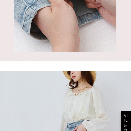
AI
找
尺
寸