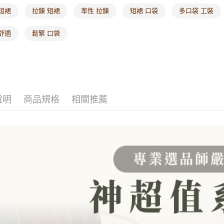
海外配送-
短裙
拉鍊 短裙
率性 拉鍊
短裙 口袋
多口袋 工裝
海外配送-
舒適
鬆緊 口袋
說明
商品規格
相關推薦