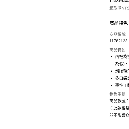
超取滿NT$
付款方式
商品特色
信用卡一
商品編號
11782123
購物金
商品特色
超商取貨
內裡為
為假)
LINE Pay
滑順輕
街口支付
多口袋
率性工
銷售重點
運送方式
商品款號：C
全家取貨
※此款後
每筆NT$6
並不影響
付款後全