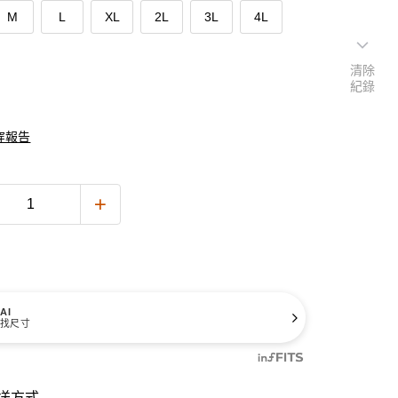
M
L
XL
2L
3L
4L
清除
紀錄
穿報告
AI
找尺寸
送方式