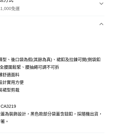
1,000免運
次付款
付款
褲型、後口袋為假(其餘為真)、裙釦及拉鍊可開(側袋釦
、全腰圍鬆緊、腰抽繩可調不可拆
薄舒適面料
設計實用方便
裝裙型剪裁
A3219
付款
袋蓋為裝飾設計，黑色款部分袋蓋含鈕釦，採隨機出貨，
0，滿NT$1,000(含以上)免運費
穿著。
家取貨