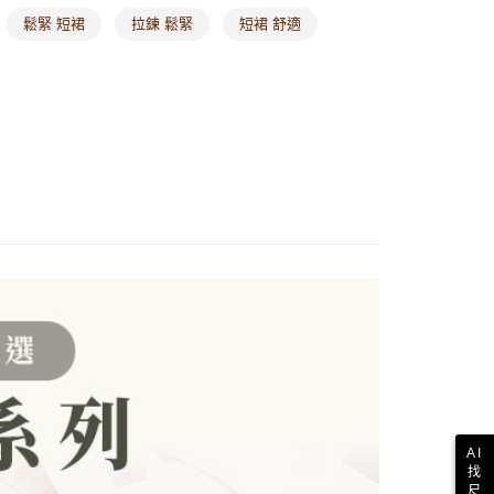
其他亞洲地區
查看運費
鬆緊 短裙
拉鍊 鬆緊
短裙 舒適
歐美地區
查看運費
AI
找
尺