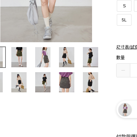
S
5L
尺寸表/試
數量
付款與運