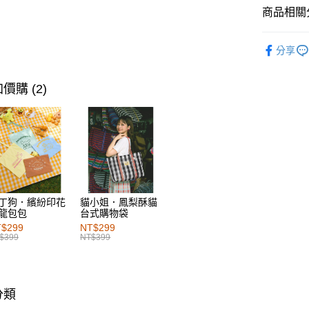
每筆NT$6
商品相關分
萊爾富取
女裝
下
每筆NT$6
分享
女裝
下
付款後萊
女裝
特
價購 (2)
每筆NT$6
女裝
風
7-11取貨
女裝
風
每筆NT$6
SALE
1
付款後7-1
每筆NT$6
丁狗．繽紛印花
貓小姐．鳳梨酥貓
宅配
龍包包
台式購物袋
每筆NT$1
$299
NT$299
$399
NT$399
付款後門
每筆NT$6
分類
海外配送-港