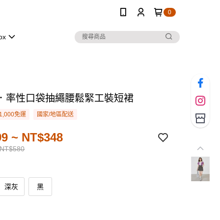
0
ox
．率性口袋抽繩腰鬆緊工裝短裙
1,000免運
國家/地區配送
9 ~ NT$348
 NT$580
深灰
黑