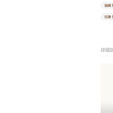
抽繩 
拉鍊 
詳細