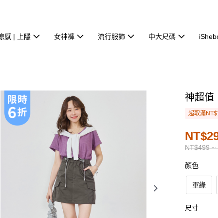
涼感 | 上隱
女神褲
流行服飾
中大尺碼
iSheb
神超值
超取滿NT$
NT$29
NT$499 ~
顏色
軍綠
尺寸