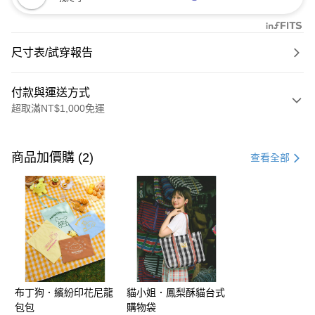
尺寸表/試穿報告
付款與運送方式
超取滿NT$1,000免運
付款方式
信用卡一次付款
商品加價購 (2)
查看全部
購物金
超商取貨付款
LINE Pay
街口支付
布丁狗．繽紛印花尼龍
貓小姐．鳳梨酥貓台式
運送方式
包包
購物袋