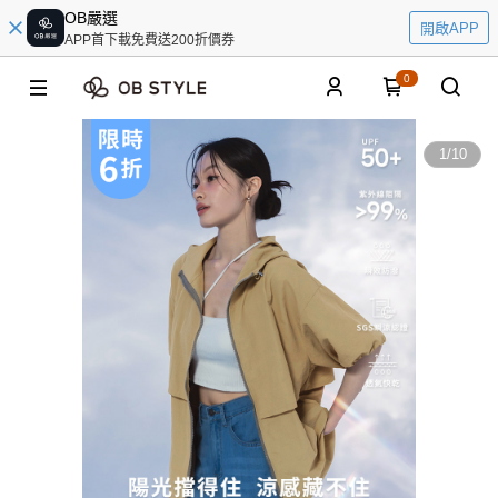
OB嚴選
開啟APP
APP首下載免費送200折價券
0
1
/
10