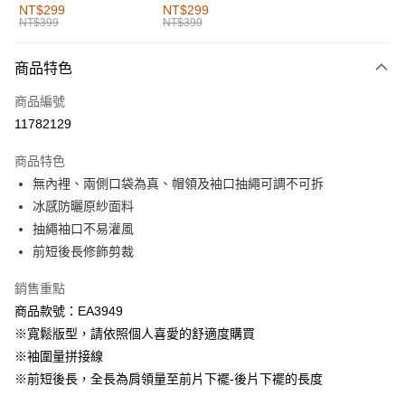
全家取貨付款
NT$299
NT$299
NT$399
NT$399
每筆NT$60，滿NT$1,000(含以上)免運費
付款後全家取貨
商品特色
每筆NT$60，滿NT$1,000(含以上)免運費
商品編號
萊爾富取貨付款
11782129
每筆NT$60，滿NT$1,000(含以上)免運費
商品特色
付款後萊爾富取貨
無內裡、兩側口袋為真、帽領及袖口抽繩可調不可拆
每筆NT$60，滿NT$1,000(含以上)免運費
冰感防曬原紗面料
抽繩袖口不易灌風
7-11取貨付款
前短後長修飾剪裁
每筆NT$60，滿NT$1,000(含以上)免運費
銷售重點
付款後7-11取貨
商品款號：EA3949
每筆NT$60，滿NT$1,000(含以上)免運費
※寬鬆版型，請依照個人喜愛的舒適度購買
宅配
※袖圍量拼接線
每筆NT$120，滿NT$1,000(含以上)免運費
※前短後長，全長為肩領量至前片下襬-後片下襬的長度