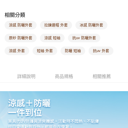
付款後門市自取
每筆NT$60，滿NT$1,000(含以上)免運費
相關分類
海外配送-港/澳/新/馬/泰國專屬
查看運費
涼感 防曬外套
拉鍊連帽 外套
冰感 防曬外套
海外配送-其他亞洲地區
查看運費
原紗 防曬外套
涼感 短袖
抗uv 防曬外套
海外配送-歐美地區
查看運費
涼感 外套
短袖 外套
防曬 短袖
抗uv 外套
詳細說明
商品規格
相關推薦